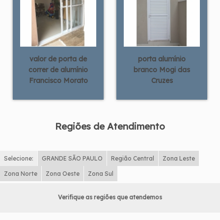
valor de porta de
porta alumínio
correr de alumínio
branco Mogi das
Francisco Morato
Cruzes
Regiões de Atendimento
Selecione:
GRANDE SÃO PAULO
Região Central
Zona Leste
Zona Norte
Zona Oeste
Zona Sul
Verifique as regiões que atendemos