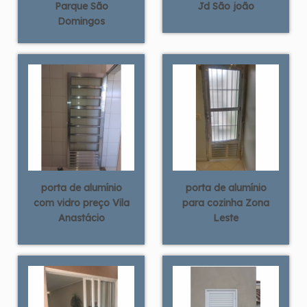
Parque São
Jd São joão
Domingos
porta de alumínio
porta de alumínio
com vidro preço Vila
para cozinha Zona
Anastácio
Leste