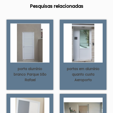
Pesquisas relacionadas
porta alumínio
portas em alumínio
branco Parque São
quanto custa
Rafael
Aeroporto