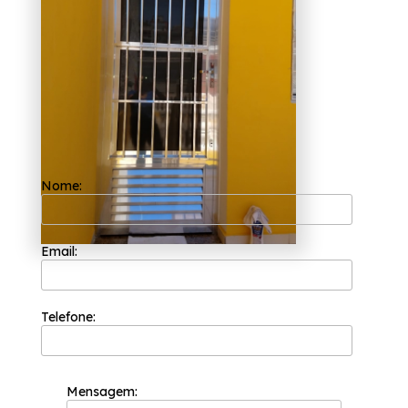
esquadrias. Seus colaboradores são
competentes e buscam a total satisfação em
cada pedido.
Tem interesse em fábrica de porta de
alumínio com grade Osasco? Encontre a
solução que você precisa contando com os
serviços da Esquadriflex, são opções diversas
disponibilizadas, como Porta de Correr
Alumínio, Porta de Alumínio Lambri, Porta de
Correr Alumínio, Porta de Alumínio com
Postigo. Entre em contato com a Esquadriflex
para obtenção de resultados positivos,
Nome:
garantimos sempre independentemente do
tamanho do projeto a ser executado,
conseguimos sempre obter a perfeição que
nossos clientes procuram e soluções e
Email:
tendências com design e alta tecnologia.
Telefone:
Mensagem: