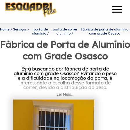
menu
Home
Serviços
porta de
porta de correr
fábrica de porta de alumínio
alumínio
alumínio
com grade Osasco
Fábrica de Porta de Alumínio
com Grade Osasco
Está buscando por fábrica de porta de
alumínio com grade Osasco? Evitando o peso
e a dificuldade na locomoção da porta, é
interessante a escolha desse formato de
correr, devido a distribuição do peso.
Ler Mais...
Onde achar fábrica de porta
de alumínio com grade
Osasco?
Fundada em 2002, a Esquadriflex é uma das
empresas mais bem cotadas do segmento de