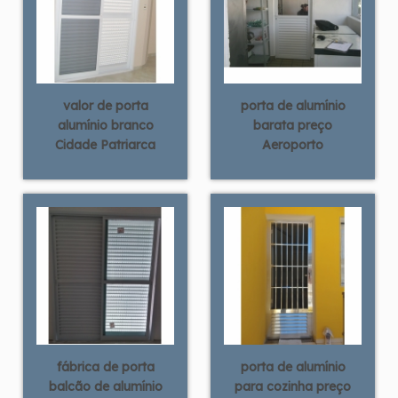
valor de porta
porta de alumínio
alumínio branco
barata preço
Cidade Patriarca
Aeroporto
fábrica de porta
porta de alumínio
balcão de alumínio
para cozinha preço