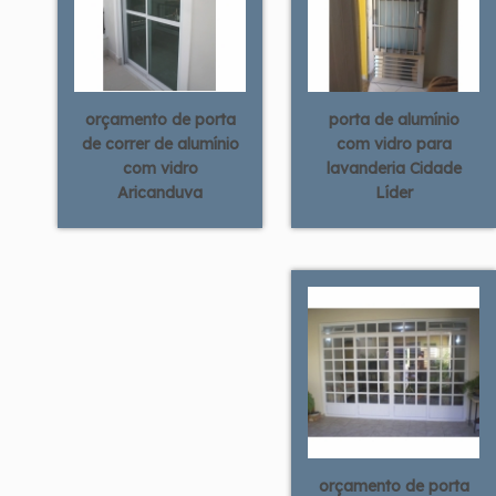
orçamento de porta
porta de alumínio
de correr de alumínio
com vidro para
com vidro
lavanderia Cidade
Aricanduva
Líder
orçamento de porta