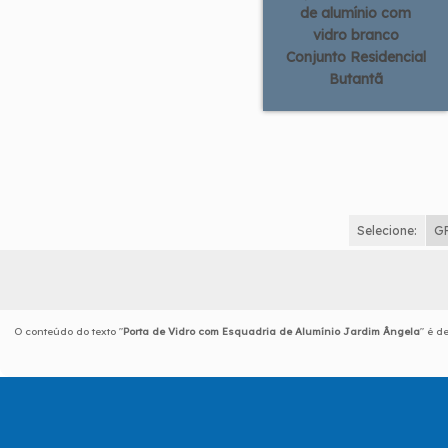
de alumínio com
vidro branco
Conjunto Residencial
Butantã
Selecione:
G
O conteúdo do texto "
Porta de Vidro com Esquadria de Alumínio Jardim Ângela
" é d