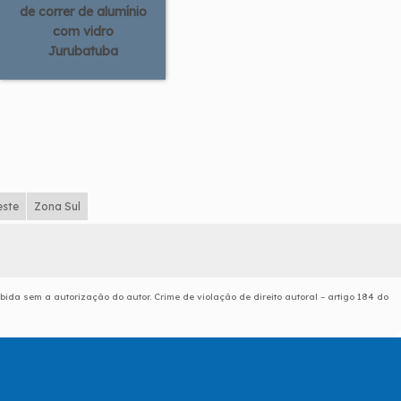
de correr de alumínio
com vidro
Jurubatuba
este
Zona Sul
ibida sem a autorização do autor. Crime de violação de direito autoral – artigo 184 do