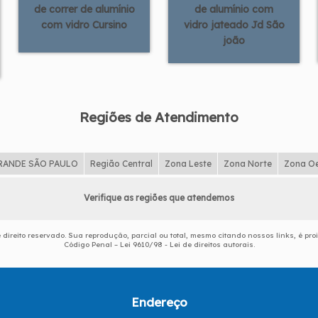
de correr de alumínio
de alumínio com
com vidro Cursino
vidro jateado Jd São
joão
Regiões de Atendimento
RANDE SÃO PAULO
Região Central
Zona Leste
Zona Norte
Zona O
Verifique as regiões que atendemos
e direito reservado. Sua reprodução, parcial ou total, mesmo citando nossos links, é pro
Código Penal –
Lei 9610/98 - Lei de direitos autorais
.
Endereço