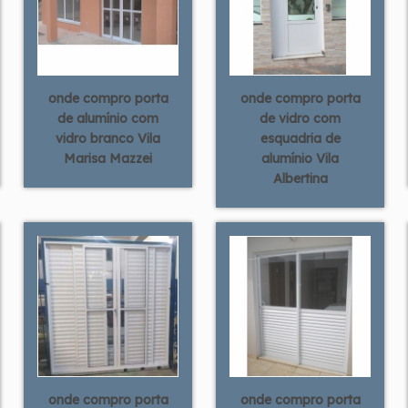
onde compro porta
onde compro porta
de alumínio com
de vidro com
vidro branco Vila
esquadria de
Marisa Mazzei
alumínio Vila
Albertina
onde compro porta
onde compro porta