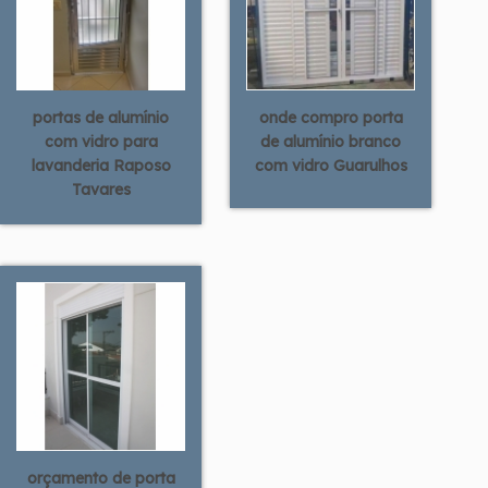
portas de alumínio
onde compro porta
com vidro para
de alumínio branco
lavanderia Raposo
com vidro Guarulhos
Tavares
orçamento de porta