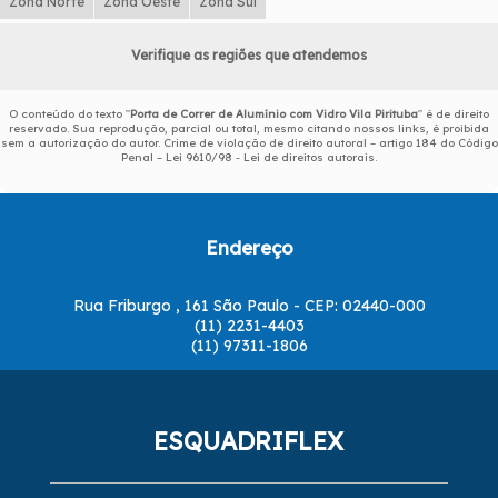
Zona Norte
Zona Oeste
Zona Sul
Verifique as regiões que atendemos
O conteúdo do texto "
Porta de Correr de Alumínio com Vidro Vila Pirituba
" é de direito
reservado. Sua reprodução, parcial ou total, mesmo citando nossos links, é proibida
sem a autorização do autor. Crime de violação de direito autoral – artigo 184 do Código
Penal –
Lei 9610/98 - Lei de direitos autorais
.
Endereço
Rua Friburgo , 161 São Paulo - CEP: 02440-000
(11) 2231-4403
(11) 97311-1806
ESQUADRIFLEX