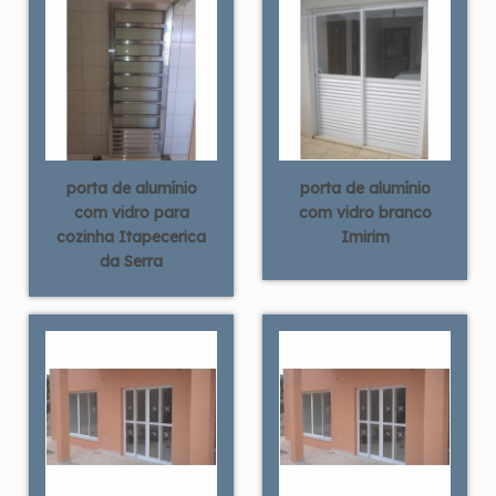
porta de alumínio
porta de alumínio
com vidro para
com vidro branco
cozinha Itapecerica
Imirim
da Serra