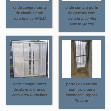
onde compro porta
onde compro porta
de alumínio com
de alumínio com
vidro branco ARUJÁ
vidro branco Vila
Marisa Mazzei
onde compro porta
portas de alumínio
de alumínio branco
com vidro para
com vidro Guarulhos
lavanderia Raposo
Tavares