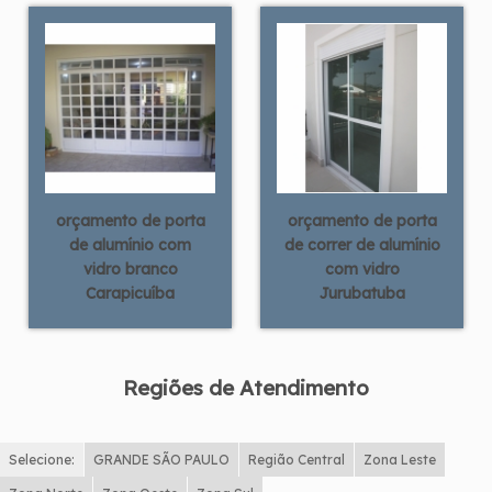
orçamento de porta
orçamento de porta
de alumínio com
de correr de alumínio
vidro branco
com vidro
Carapicuíba
Jurubatuba
Regiões de Atendimento
Selecione:
GRANDE SÃO PAULO
Região Central
Zona Leste