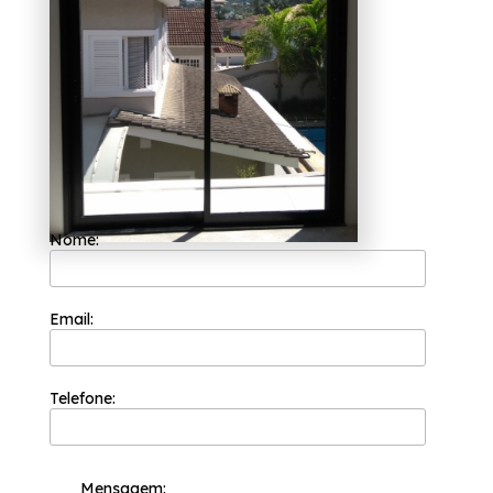
e já é uma das empresas mais bem cotadas
do segmento de esquadrias. A sua equipe de
profissionais é formada somente por
colaboradores competentes que buscam a
total satisfação do cliente em cada pedido e
a maior inovação e evolução dos processos.
Você está querendo encontrar porta de
correr de alumínio com vidro Vila Pirituba?
Atuando no segmento de esquadrias, a
Esquadriflex pode ser sua opção mais viável,
já que disponibiliza serviços como o de
Janela Basculante Alumínio, Janela maxim-
ar Alumínio, Janela Veneziana.
Nome:
Disponibilizando o suporte necessário aos
seus clientes, a Esquadriflex oferece as
melhores soluções do segmento. Conte com os
profissionais da organização!
Email:
Telefone:
Mensagem: