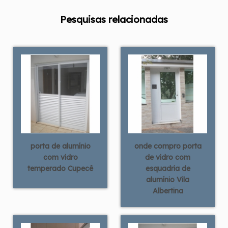
Pesquisas relacionadas
porta de alumínio
onde compro porta
com vidro
de vidro com
temperado Cupecê
esquadria de
alumínio Vila
Albertina