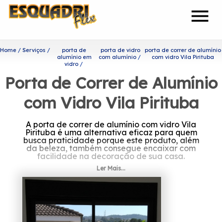
menu
Home
Serviços
porta de
porta de vidro
porta de correr de alumínio
alumínio em
com alumínio
com vidro Vila Pirituba
vidro
Porta de Correr de Alumínio
com Vidro Vila Pirituba
A porta de correr de alumínio com vidro Vila
Pirituba é uma alternativa eficaz para quem
busca praticidade porque este produto, além
da beleza, também consegue encaixar com
facilidade na decoração de sua casa.
Ler Mais...
Procurando por porta de
correr de alumínio com vidro
Vila Pirituba?
A Esquadriflex teve a sua fundação em 2002