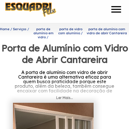
menu
Home
Serviços
porta de
porta de vidro
porta de alumínio com
alumínio em
com alumínio
vidro de abrir Cantareira
vidro
Porta de Alumínio com Vidro
de Abrir Cantareira
A porta de alumínio com vidro de abrir
Cantareira é uma alternativa eficaz para
quem busca praticidade porque este
produto, além da beleza, também consegue
encaixar com facilidade na decoração de
sua casa.
Ler Mais...
Procurando por porta de
alumínio com vidro de abrir
Cantareira?