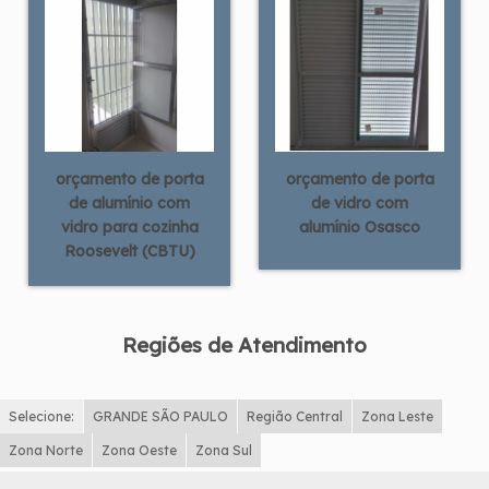
orçamento de porta
orçamento de porta
de alumínio com
de vidro com
vidro para cozinha
alumínio Osasco
Roosevelt (CBTU)
Regiões de Atendimento
Selecione:
GRANDE SÃO PAULO
Região Central
Zona Leste
Zona Norte
Zona Oeste
Zona Sul