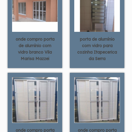
onde compro porta
porta de alumínio
de alumínio com
com vidro para
vidro branco Vila
cozinha Itapecerica
Marisa Mazzei
da Serra
onde compro porta
onde compro porta