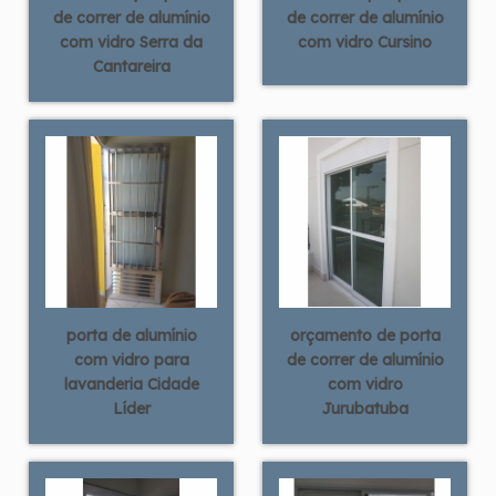
de correr de alumínio
de correr de alumínio
com vidro Serra da
com vidro Cursino
Cantareira
porta de alumínio
orçamento de porta
com vidro para
de correr de alumínio
lavanderia Cidade
com vidro
Líder
Jurubatuba