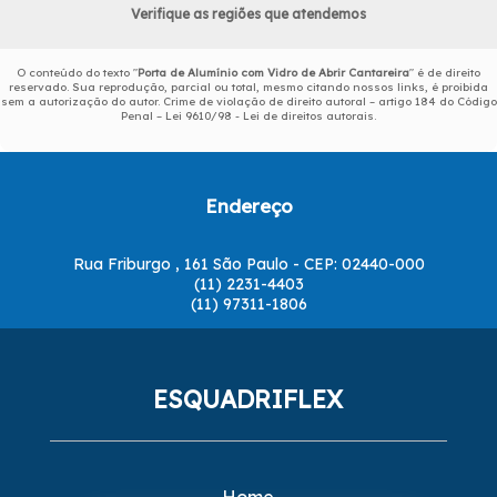
Verifique as regiões que atendemos
O conteúdo do texto "
Porta de Alumínio com Vidro de Abrir Cantareira
" é de direito
reservado. Sua reprodução, parcial ou total, mesmo citando nossos links, é proibida
sem a autorização do autor. Crime de violação de direito autoral – artigo 184 do Código
Penal –
Lei 9610/98 - Lei de direitos autorais
.
Endereço
Rua Friburgo , 161 São Paulo - CEP: 02440-000
(11) 2231-4403
(11) 97311-1806
ESQUADRIFLEX