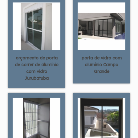
orçamento de porta
porta de vidro com
de correr de alumínio
alumínio Campo
com vidro
Grande
Jurubatuba