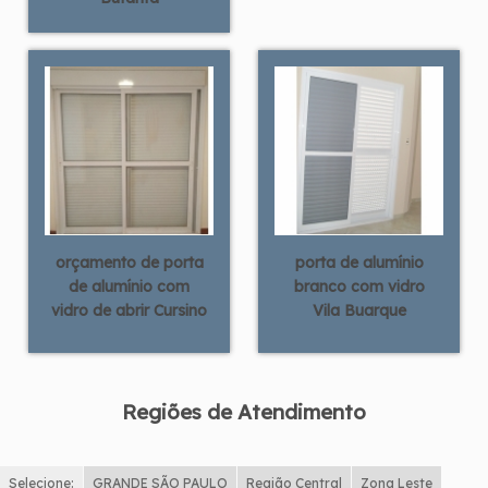
orçamento de porta
porta de alumínio
de alumínio com
branco com vidro
vidro de abrir Cursino
Vila Buarque
Regiões de Atendimento
Selecione:
GRANDE SÃO PAULO
Região Central
Zona Leste