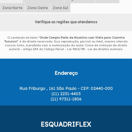
Zona Norte
Zona Oeste
Zona Sul
Verifique as regiões que atendemos
O conteúdo do texto "
Onde Compro Porta de Alumínio com Vidro para Cozinha
Tucuruvi
" é de direito reservado. Sua reprodução, parcial ou total, mesmo citando
nossos links, é proibida sem a autorização do autor. Crime de violação de direito
autoral – artigo 184 do Código Penal –
Lei 9610/98 - Lei de direitos autorais
.
Endereço
Rua Friburgo , 161 São Paulo - CEP: 02440-000
(11) 2231-4403
(11) 97311-1806
ESQUADRIFLEX