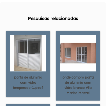
Pesquisas relacionadas
porta de alumínio
onde compro porta
com vidro
de alumínio com
temperado Cupecê
vidro branco Vila
Marisa Mazzei