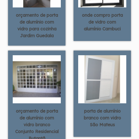
orçamento de porta
onde compro porta
de alumínio com
de vidro com
vidro para cozinha
alumínio Cambuci
Jardim Guedala
orçamento de porta
porta de alumínio
de alumínio com
branco com vidro
vidro branco
São Mateus
Conjunto Residencial
Butantã