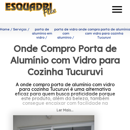
menu
Home
Serviços
porta de
porta de vidro
onde compro porta de alumínio
alumínio em
com
com vidro para cozinha
vidro
alumínio
Tucuruvi
Onde Compro Porta de
Alumínio com Vidro para
Cozinha Tucuruvi
A onde compro porta de alumínio com vidro
para cozinha Tucuruvi é uma alternativa
eficaz para quem busca praticidade porque
este produto, além da beleza, também
consegue encaixar com facilidade na
decoração de sua casa.
Ler Mais...
Procurando por onde compro
porta de alumínio com vidro