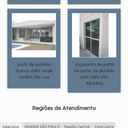
porta de alumínio
orçamento de porta
branco vidro verde
de correr de alumínio
Jardim São Luiz
com vidro Vila
Albertina
Regiões de Atendimento
Selecione:
GRANDE SÃO PAULO
Região Central
Zona Leste