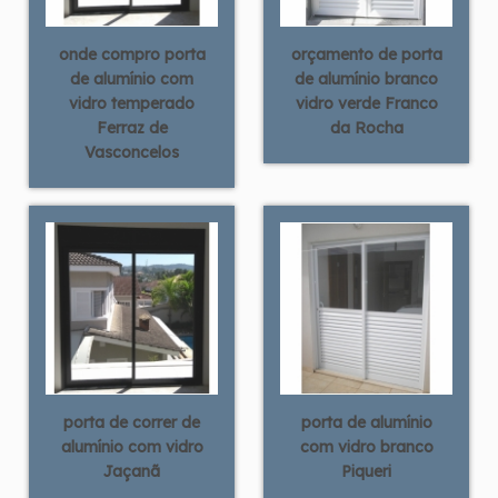
onde compro porta
orçamento de porta
de alumínio com
de alumínio branco
vidro temperado
vidro verde Franco
Ferraz de
da Rocha
Vasconcelos
porta de correr de
porta de alumínio
alumínio com vidro
com vidro branco
Jaçanã
Piqueri