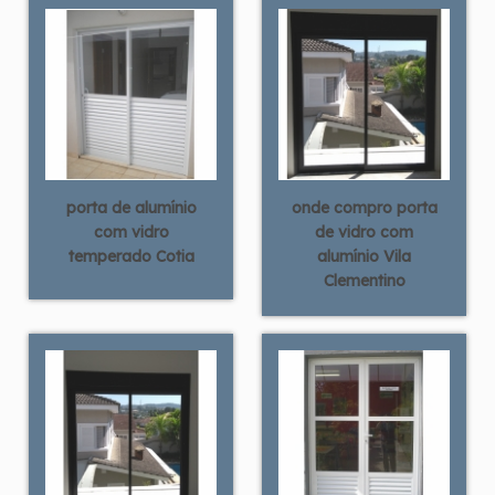
porta de alumínio
onde compro porta
com vidro
de vidro com
temperado Cotia
alumínio Vila
Clementino