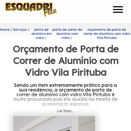
menu
Home
Serviços
porta de
porta de correr de
orçamento de porta de
alumínio em
alumínio com
correr de alumínio com vidro
vidro
vidro
Vila Pirituba
Orçamento de Porta de
Correr de Alumínio com
Vidro Vila Pirituba
Sendo um item extremamente prático para a
sua residência, a orçamento de porta de
correr de alumínio com vidro Vila Pirituba é
muito procurada pois ela auxilia na tarefa de
economizar espaços.
Ler Mais...
Saiba onde encontrar
orçamento de porta de correr
de alumínio com vidro Vila