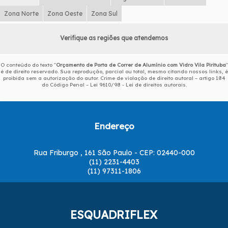
Zona Norte
Zona Oeste
Zona Sul
Verifique as regiões que atendemos
O conteúdo do texto "
Orçamento de Porta de Correr de Alumínio com Vidro Vila Pirituba
"
é de direito reservado. Sua reprodução, parcial ou total, mesmo citando nossos links, é
proibida sem a autorização do autor. Crime de violação de direito autoral – artigo 184
do Código Penal –
Lei 9610/98 - Lei de direitos autorais
.
Endereço
Rua Friburgo , 161 São Paulo - CEP: 02440-000
(11) 2231-4403
(11) 97311-1806
ESQUADRIFLEX