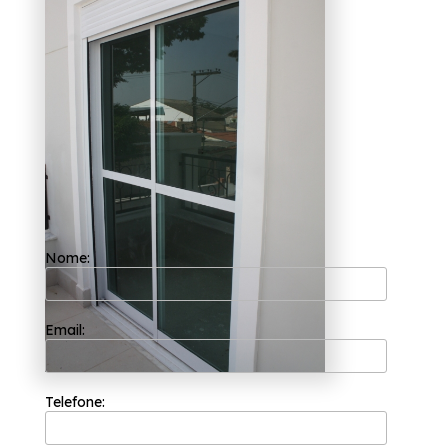
Pirituba
Com a sua fundação em 2002, a Esquadriflex
já é uma das empresas mais bem cotadas do
segmento de esquadrias. A empresa tem a
sua organização focada nos resultados
positivos e na segurança e você pode entrar
em contato com a empresa quando quiser
para realizar uma cotação sem compromisso.
Quer saber mais sobre orçamento de porta
de correr de alumínio com vidro Vila Pirituba?
Conte com a Esquadriflex e tenha a solução
que você busca da área de esquadrias, são
diversas opções de serviços oferecidas, como
Nome:
Janela Alumínio 2 Folha, Janela Cozinha
Lavanderia. Desenvolvendo cada trabalho
de uma forma profissional e objetiva, a
organização prioriza as necessidades dos
seus clientes. Saiba mais!
Email:
Telefone: