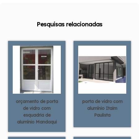
Pesquisas relacionadas
orçamento de porta
porta de vidro com
de vidro com
alumínio Itaim
esquadria de
Paulista
alumínio Mandaqui