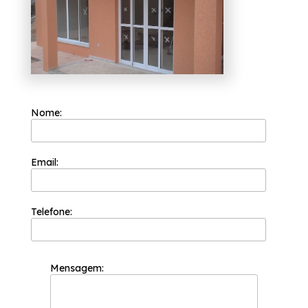
Bonifácio
Com a sua fundação em 2002, a Esquadriflex
já é uma das empresas mais bem cotadas do
segmento de esquadrias. A empresa tem a
sua organização focada nos resultados
positivos e na segurança e você pode entrar
em contato com a empresa quando quiser
para realizar uma cotação sem compromisso.
Nome:
Está em busca de onde compro porta de
alumínio com vidro branco José Bonifácio? A
Esquadriflex atua no segmento de
esquadrias e disponibiliza para seus clientes
Email:
serviços como os Janela Integrada
Veneziana, Janela de Correr Alumínio, Janela
de Correr Alumínio 4 Folhas, Janela
Veneziana Alumínio. Não deixe de entrar em
Telefone:
contato para mais informações sobre os
produtos e serviços oferecidos pela
Esquadriflex
Mensagem: