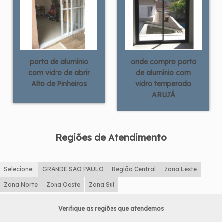
porta de alumínio
onde compro porta
com vidro de abrir
de alumínio com
Alto de Pinheiros
vidro temperado
ARUJÁ
Regiões de Atendimento
Selecione:
GRANDE SÃO PAULO
Região Central
Zona Leste
Zona Norte
Zona Oeste
Zona Sul
Verifique as regiões que atendemos