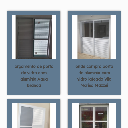
orçamento de porta
onde compro porta
de vidro com
de alumínio com
alumínio Água
vidro jateado Vila
Branca
Marisa Mazzei