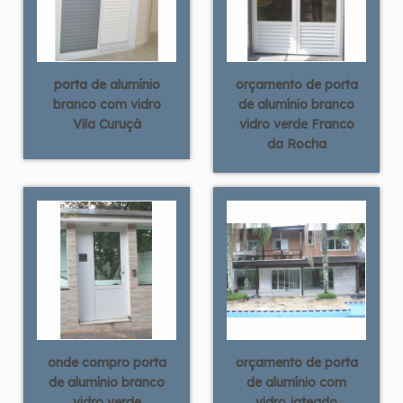
porta de alumínio
orçamento de porta
branco com vidro
de alumínio branco
Vila Curuçá
vidro verde Franco
da Rocha
onde compro porta
orçamento de porta
de alumínio branco
de alumínio com
vidro verde
vidro jateado