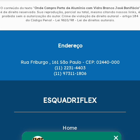
O conteúdo do texto "
Onde Compro Porta de Alumínio com Vidro Branco José Bonifácio
"
é de direito reservado. Sua reprodução, parcial ou total, mesmo citando nossos links, é
proibida sem a autorização do autor. Crime de violação de direito autoral – artigo 184
do Código Penal –
Lei 9610/98 - Lei de direitos autorais
.
Endereço
Rua Friburgo , 161 São Paulo - CEP: 02440-000
(11) 2231-4403
(11) 97311-1806
ESQUADRIFLEX
Home
Empresa