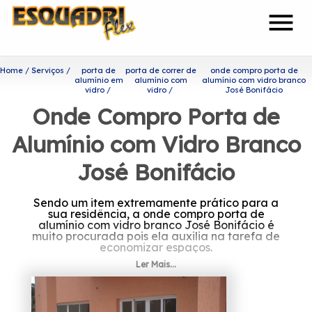
menu
Home
Serviços
porta de
porta de correr de
onde compro porta de
alumínio em
alumínio com
alumínio com vidro branco
vidro
vidro
José Bonifácio
Onde Compro Porta de
Alumínio com Vidro Branco
José Bonifácio
Sendo um item extremamente prático para a
sua residência, a onde compro porta de
alumínio com vidro branco José Bonifácio é
muito procurada pois ela auxilia na tarefa de
economizar espaços.
Ler Mais...
Saiba onde encontrar onde
compro porta de alumínio
com vidro branco José