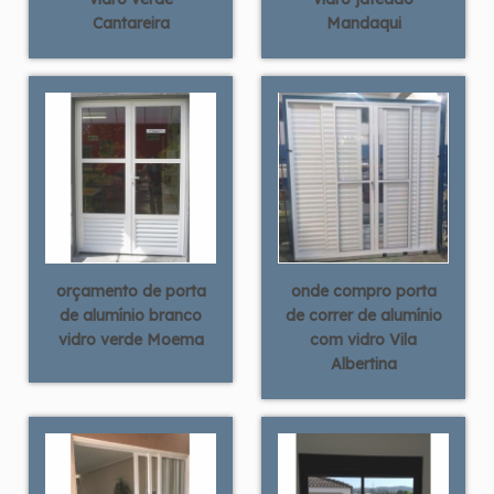
Cantareira
Mandaqui
orçamento de porta
onde compro porta
de alumínio branco
de correr de alumínio
vidro verde Moema
com vidro Vila
Albertina