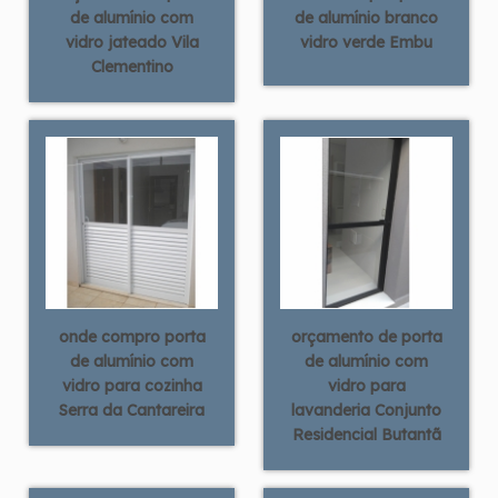
de alumínio com
de alumínio branco
vidro jateado Vila
vidro verde Embu
Clementino
onde compro porta
orçamento de porta
de alumínio com
de alumínio com
vidro para cozinha
vidro para
Serra da Cantareira
lavanderia Conjunto
Residencial Butantã