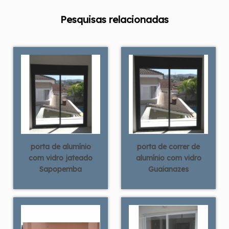
Pesquisas relacionadas
porta de alumínio
porta de correr de
com vidro jateado
alumínio com vidro
Sapopemba
Guaianazes