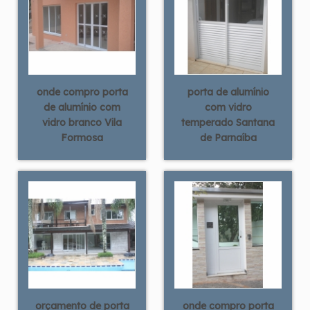
onde compro porta
porta de alumínio
de alumínio com
com vidro
vidro branco Vila
temperado Santana
Formosa
de Parnaíba
orçamento de porta
onde compro porta