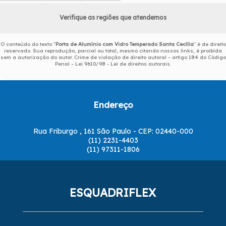
Verifique as regiões que atendemos
O conteúdo do texto "
Porta de Alumínio com Vidro Temperado Santa Cecília
" é de direito
reservado. Sua reprodução, parcial ou total, mesmo citando nossos links, é proibida
sem a autorização do autor. Crime de violação de direito autoral – artigo 184 do Código
Penal –
Lei 9610/98 - Lei de direitos autorais
.
Endereço
Rua Friburgo , 161 São Paulo - CEP: 02440-000
(11) 2231-4403
(11) 97311-1806
ESQUADRIFLEX