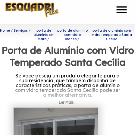
menu
Home
Serviços
porta de
porta de alumínio
porta de alumínio com
alumínio em
com vidro
vidro temperado Santa
vidro
branco
Cecília
Porta de Alumínio com Vidro
Temperado Santa Cecília
Se você deseja um produto elegante para a
sua residência, que também disponha de
características práticas, a porta de alumínio
com vidro temperado Santa Cecília pode ser
a melhor alternativa.
Ler Mais...
Ficou interessado em porta de
alumínio com vidro
temperado Santa Cecília?
A Esquadriflex tem uma equipe de