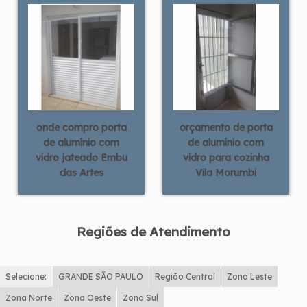
onde compro porta
orçamento de porta
de alumínio com
de alumínio com
vidro jateado Embu
vidro para cozinha
das Artes
Vila Morumbi
Regiões de Atendimento
Selecione:
GRANDE SÃO PAULO
Região Central
Zona Leste
Zona Norte
Zona Oeste
Zona Sul