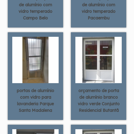
de alumínio com
de alumínio com
vidro temperado
vidro temperado
Campo Belo
Pacaembu
portas de alumínio
orçamento de porta
com vidro para
de alumínio branco
lavanderia Parque
vidro verde Conjunto
Santa Madalena
Residencial Butantã