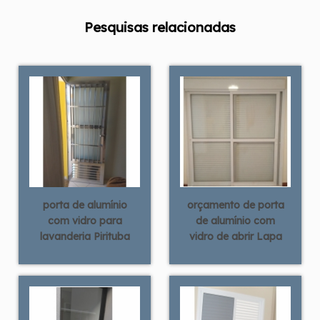
Pesquisas relacionadas
porta de alumínio
orçamento de porta
com vidro para
de alumínio com
lavanderia Pirituba
vidro de abrir Lapa