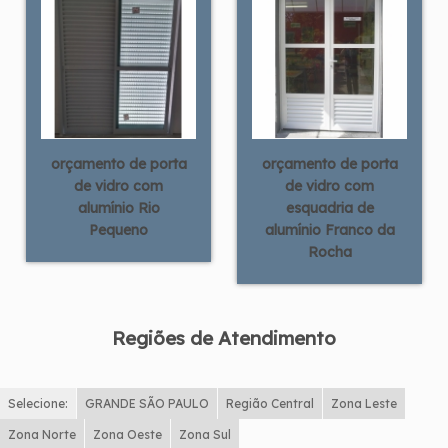
orçamento de porta
orçamento de porta
de vidro com
de vidro com
alumínio Rio
esquadria de
Pequeno
alumínio Franco da
Rocha
Regiões de Atendimento
Selecione:
GRANDE SÃO PAULO
Região Central
Zona Leste
Zona Norte
Zona Oeste
Zona Sul