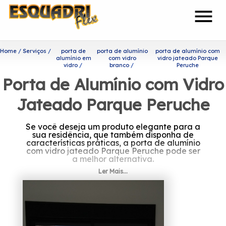
menu
Home
Serviços
porta de
porta de alumínio
porta de alumínio com
alumínio em
com vidro
vidro jateado Parque
vidro
branco
Peruche
Porta de Alumínio com Vidro
Jateado Parque Peruche
Se você deseja um produto elegante para a
sua residência, que também disponha de
características práticas, a porta de alumínio
com vidro jateado Parque Peruche pode ser
a melhor alternativa.
Ler Mais...
Ficou interessado em porta de
alumínio com vidro jateado
Parque Peruche?
A Esquadriflex tem uma equipe de