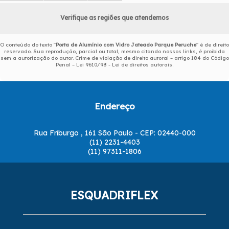
Verifique as regiões que atendemos
O conteúdo do texto "
Porta de Alumínio com Vidro Jateado Parque Peruche
" é de direito
reservado. Sua reprodução, parcial ou total, mesmo citando nossos links, é proibida
sem a autorização do autor. Crime de violação de direito autoral – artigo 184 do Código
Penal –
Lei 9610/98 - Lei de direitos autorais
.
Endereço
Rua Friburgo , 161 São Paulo - CEP: 02440-000
(11) 2231-4403
(11) 97311-1806
ESQUADRIFLEX