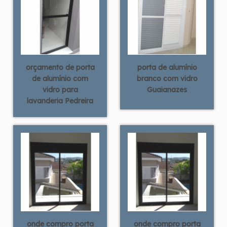
orçamento de porta
porta de alumínio
de alumínio com
branco com vidro
vidro para
Guaianazes
lavanderia Pedreira
onde compro porta
onde compro porta