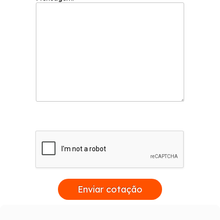
Alumínio, Porta Postigo Alumínio, Porta
Basculante Alumínio, entre outros. A empresa
preza por garantimos sempre
independentemente do tamanho do projeto a
ser executado, conseguimos sempre obter a
perfeição que nossos clientes procuram, e
conta com serviços de Janela de Alumínio
Lavanderia, Porta Alumínio, Porta Alumínio
Branco, Janela de Alumínio para Lavanderia
e soluções e tendências com design e alta
tecnologia. Entre em contato!
Enviar cotação