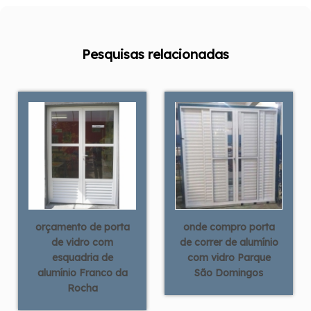
Pesquisas relacionadas
orçamento de porta
onde compro porta
de vidro com
de correr de alumínio
esquadria de
com vidro Parque
alumínio Franco da
São Domingos
Rocha