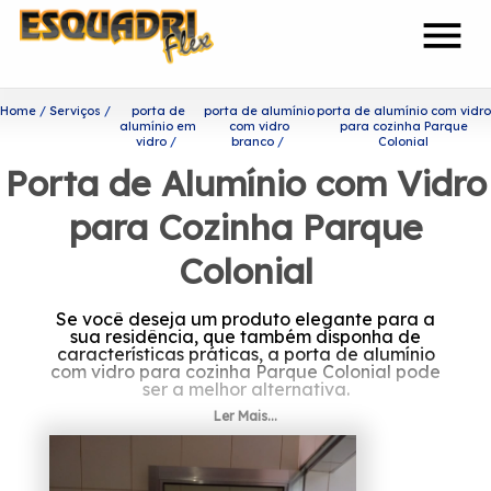
menu
Home
Serviços
porta de
porta de alumínio
porta de alumínio com vidro
alumínio em
com vidro
para cozinha Parque
vidro
branco
Colonial
Porta de Alumínio com Vidro
para Cozinha Parque
Colonial
Se você deseja um produto elegante para a
sua residência, que também disponha de
características práticas, a porta de alumínio
com vidro para cozinha Parque Colonial pode
ser a melhor alternativa.
Ler Mais...
Ficou interessado em porta de
alumínio com vidro para
cozinha Parque Colonial?