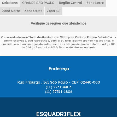
Selecione:
GRANDE SÃO PAULO
Região Central
Zona Leste
Zona Norte
Zona Oeste
Zona Sul
Verifique as regiões que atendemos
O conteúdo do texto "
Porta de Alumínio com Vidro para Cozinha Parque Colonial
" é de
direito reservado. Sua reprodução, parcial ou total, mesmo citando nossos links, é
proibida sem a autorização do autor. Crime de violação de direito autoral – artigo 184
do Código Penal –
Lei 9610/98 - Lei de direitos autorais
.
Endereço
Rua Friburgo , 161 São Paulo - CEP: 02440-000
(11) 2231-4403
(11) 97311-1806
ESQUADRIFLEX