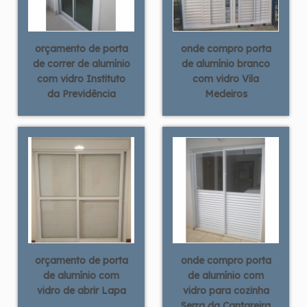
orçamento de porta
onde compro porta
de correr de alumínio
de alumínio branco
com vidro Instituto
com vidro Vila
da Previdência
Medeiros
orçamento de porta
onde compro porta
de alumínio com
de alumínio com
vidro de abrir Lapa
vidro para cozinha
Serra da Cantareira