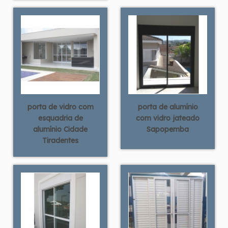
porta de vidro com
porta de alumínio
esquadria de
com vidro jateado
alumínio Cidade
Sapopemba
Tiradentes