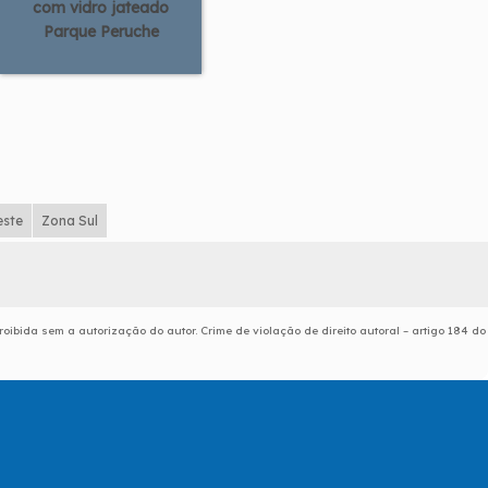
com vidro jateado
Parque Peruche
este
Zona Sul
roibida sem a autorização do autor. Crime de violação de direito autoral – artigo 184 do