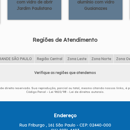
com vidro de abrir
alumínio com vidro
Jardim Paulistano
Guaianazes
Regiões de Atendimento
RANDE SÃO PAULO
Região Central
Zona Leste
Zona Norte
Zona O
Verifique as regiões que atendemos
 de direito reservado. Sua reprodução, parcial ou total, mesmo citando nossos links, é p
Código Penal –
Lei 9610/98 - Lei de direitos autorais
.
Endereço
Rua Friburgo , 161 São Paulo - CEP: 02440-000