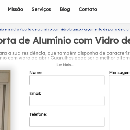
Missão
Serviços
Blog
Contato
nio em vidro
porta de alumínio com vidro branco
orçamento de porta de alum
rta de Alumínio com Vidro de
ra a sua residência, que também disponha de característ
nio com vidro de abrir Guarulhos pode ser a melhor altern
Ler Mais...
rçamento de porta de alumínio com vi
Nome:
Mensage
ofissionais formada somente por colaboradores competen
 inovação e evolução dos processos. A empresa é uma da
 garantir o melhor custo benefício para seus clientes. Gra
Email:
adriflex é uma das organizações mais recomendadas do 
porta de alumínio com vidro de abrir Guarulhos, A Esquad
de extrema qualidade, como: Janela Basculante em Alumín
de excelência, como: Fundada em 2002, a Esquadriflex é
Telefone:
uadriflex é pioneira no segmento de esquadrias. Entre em