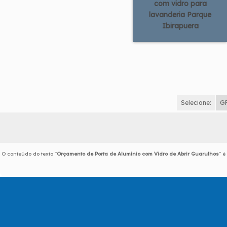
com vidro para
lavanderia Parque
Ibirapuera
Selecione:
G
O conteúdo do texto "
Orçamento de Porta de Alumínio com Vidro de Abrir Guarulhos
" é