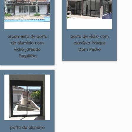
orçamento de porta
porta de vidro com
de alumínio com
alumínio Parque
vidro jateado
Dom Pedro
Juquitiba
porta de alumínio