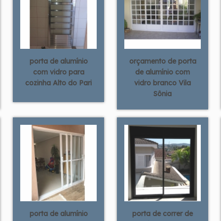
porta de alumínio
orçamento de porta
com vidro para
de alumínio com
cozinha Alto do Pari
vidro branco Vila
Sônia
porta de alumínio
porta de correr de