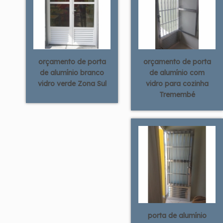
orçamento de porta
orçamento de porta
de alumínio branco
de alumínio com
vidro verde Zona Sul
vidro para cozinha
Tremembé
porta de alumínio