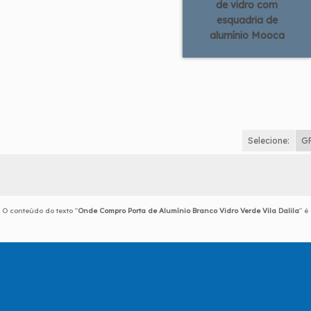
de vidro com
esquadria de
alumínio Mooca
Selecione:
G
O conteúdo do texto "
Onde Compro Porta de Alumínio Branco Vidro Verde Vila Dalila
" é