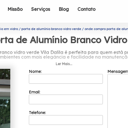
Missão
Serviços
Blog
Contato
io em vidro
porta de alumínio branco vidro verde
onde compro porta de alumí
a de Alumínio Branco Vidro 
anco vidro verde Vila Dalila é perfeita para quem está 
mbientes com mais elegância e facilidade na manutençã
Ler Mais...
nde compro porta de alumínio branco v
Nome:
Mensage
o melhor custo benefício para seus clientes porque ela p
os para que a satisfação de seus clientes seja atingida. 
sionais tem a sua organização focada nos resultados posi
Email:
 de alumínio branco vidro verde Vila Dalila? Você pode 
exemplo, Janela de Alumínio Lavanderia, Porta Alumínio. O
ontos para prestar o melhor serviço do segmento. Entre e
Telefone: