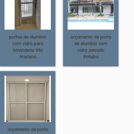
portas de alumínio
orçamento de porta
com vidro para
de alumínio com
lavanderia Vila
vidro jateado
Mariana
Pirituba
orçamento de porta