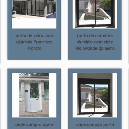
porta de vidro com
porta de correr de
alumínio Francisco
alumínio com vidro
Morato
Rio Grande da Serra
onde compro porta
onde compro porta