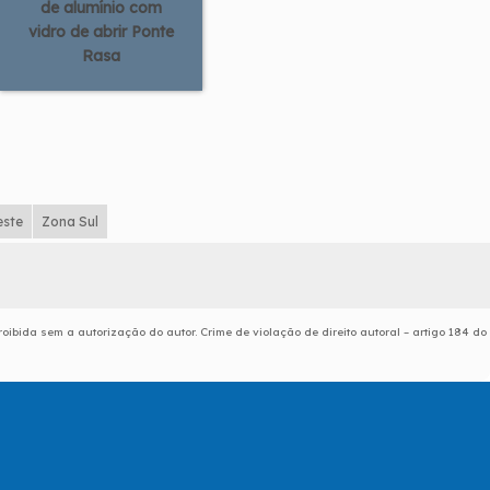
de alumínio com
vidro de abrir Ponte
Rasa
este
Zona Sul
roibida sem a autorização do autor. Crime de violação de direito autoral – artigo 184 do