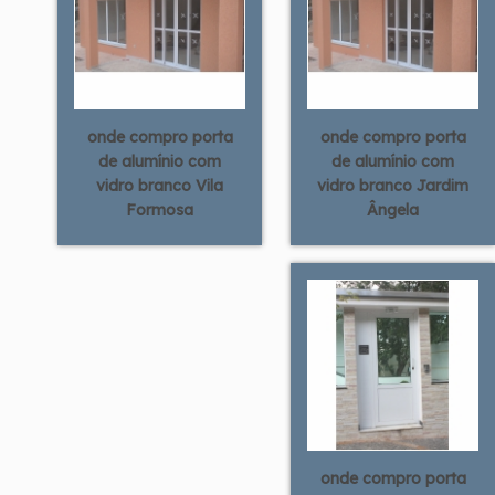
onde compro porta
onde compro porta
de alumínio com
de alumínio com
vidro branco Vila
vidro branco Jardim
Formosa
Ângela
onde compro porta