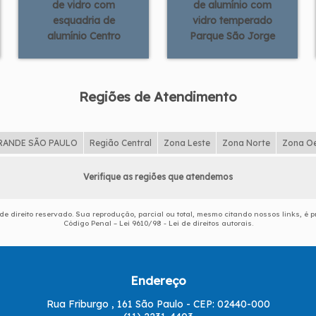
de vidro com
de alumínio com
esquadria de
vidro temperado
alumínio Centro
Parque São Jorge
Regiões de Atendimento
RANDE SÃO PAULO
Região Central
Zona Leste
Zona Norte
Zona O
Verifique as regiões que atendemos
 de direito reservado. Sua reprodução, parcial ou total, mesmo citando nossos links, é p
Código Penal –
Lei 9610/98 - Lei de direitos autorais
.
Endereço
Rua Friburgo , 161 São Paulo - CEP: 02440-000