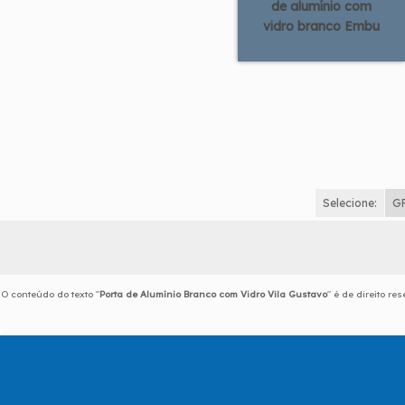
de alumínio com
vidro branco Embu
Selecione:
G
O conteúdo do texto "
Porta de Alumínio Branco com Vidro Vila Gustavo
" é de direito r