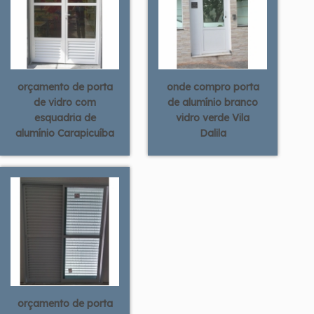
orçamento de porta
onde compro porta
de vidro com
de alumínio branco
esquadria de
vidro verde Vila
alumínio Carapicuíba
Dalila
orçamento de porta