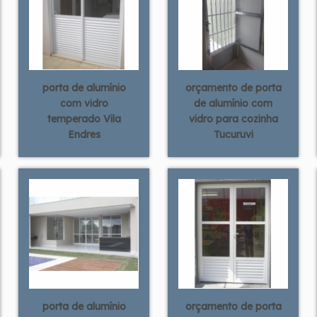
porta de alumínio
orçamento de porta
com vidro
de alumínio com
temperado Vila
vidro para cozinha
Endres
Tucuruvi
porta de alumínio
orçamento de porta