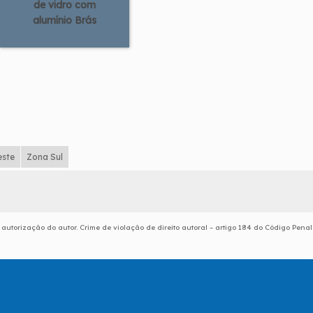
de vidro com
alumínio Brás
este
Zona Sul
 autorização do autor. Crime de violação de direito autoral – artigo 184 do Código Penal