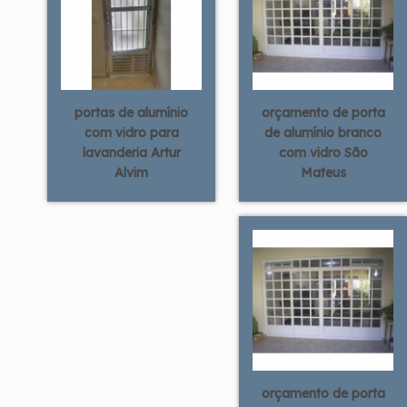
portas de alumínio
orçamento de porta
com vidro para
de alumínio branco
lavanderia Artur
com vidro São
Alvim
Mateus
orçamento de porta