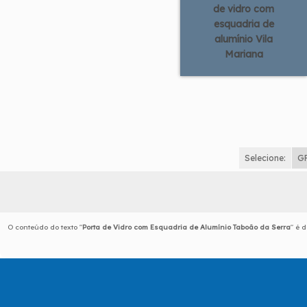
de vidro com
esquadria de
alumínio Vila
Mariana
Selecione:
G
O conteúdo do texto "
Porta de Vidro com Esquadria de Alumínio Taboão da Serra
" é 