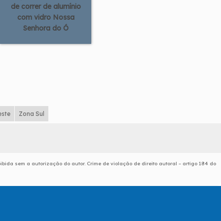
de correr de alumínio
com vidro Nossa
Senhora do Ó
este
Zona Sul
oibida sem a autorização do autor. Crime de violação de direito autoral – artigo 184 do