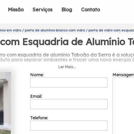
Missão
Serviços
Blog
Contato
ínio em vidro
porta de alumínio branco com vidro
porta de vidro com esquad
 com Esquadria de Alumínio 
dro com esquadria de alumínio Taboão da Serra é a soluç
duto para separar ambientes e trazer uma nova energia à
Ler Mais...
ta de vidro com esquadria de alumín
Nome:
Mensage
seus valores principais como o comprometimento com os 
empresas mais bem cotadas do segmento de esquadrias. Is
focada nos resultados positivos e na segurança.
Email:
o com esquadria de alumínio Taboão da Serra? Conheça os
a de Vidro Fumê, Esquadria de Alumínio Bronze, entre outr
atéria-prima de primeira linha, tudo para garantir total
empre independentemente do tamanho do projeto a ser e
Telefone:
sos clientes procuram. Conte com a instituição para os me