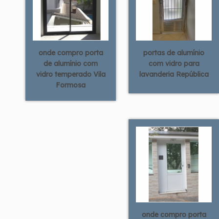
onde compro porta
portas de alumínio
de alumínio com
com vidro para
vidro temperado Vila
lavanderia República
Formosa
onde compro porta