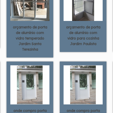
orçamento de porta
orçamento de porta
de alumínio com
de alumínio com
vidro temperado
vidro para cozinha
Jardim Santa
Jardim Paulista
Terezinha
onde compro porta
onde compro porta