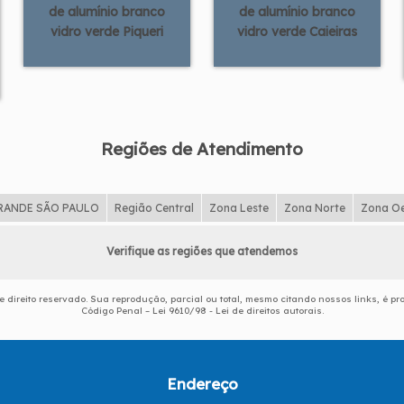
de alumínio branco
de alumínio branco
vidro verde Piqueri
vidro verde Caieiras
Regiões de Atendimento
RANDE SÃO PAULO
Região Central
Zona Leste
Zona Norte
Zona O
Verifique as regiões que atendemos
de direito reservado. Sua reprodução, parcial ou total, mesmo citando nossos links, é pr
Código Penal –
Lei 9610/98 - Lei de direitos autorais
.
Endereço