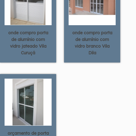
onde compro porta
onde compro porta
de alumínio com
de alumínio com
vidro jateado Vila
vidro branco Vila
Curuçá
Dila
orçamento de porta