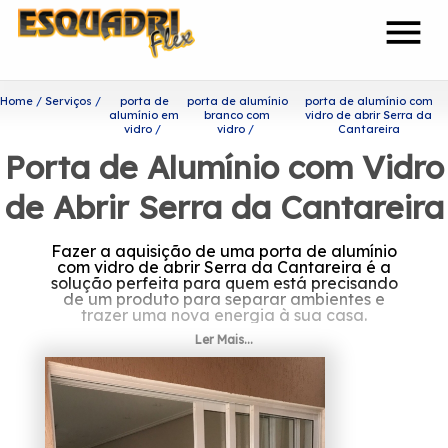
menu
Home
Serviços
porta de
porta de alumínio
porta de alumínio com
alumínio em
branco com
vidro de abrir Serra da
vidro
vidro
Cantareira
Porta de Alumínio com Vidro
de Abrir Serra da Cantareira
Fazer a aquisição de uma porta de alumínio
com vidro de abrir Serra da Cantareira é a
solução perfeita para quem está precisando
de um produto para separar ambientes e
trazer uma nova energia à sua casa.
Ler Mais...
Onde encontrar porta de
alumínio com vidro de abrir
Serra da Cantareira?
Prezando por trabalhar sempre com os seus