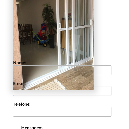
valores principais como o comprometimento
com os resultados e empatia com os desejos
do cliente, a Esquadriflex é uma das
empresas mais bem cotadas do segmento de
esquadrias. Isso porque ela tem a sua
organização focada nos resultados positivos
e na segurança.
Se você estiver precisando de porta de
alumínio com vidro de abrir Serra da
Cantareira, Conte com os profissionais da
Esquadriflex e tenha a melhor solução que
precisa da área de esquadrias. Entre os
serviços oferecidos, é possível encontrar:
Nome:
Janela de Lavanderia de Apartamento,
Porta de Alumínio para Cozinha.
Proporcionando serviços de excelência, a
organização preza pela soluções e
Email:
tendências com design e alta tecnologia.
Entre em contato para mais informações!
Telefone:
Mensagem: