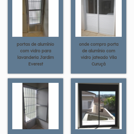
portas de alumínio
onde compro porta
com vidro para
de alumínio com
lavanderia Jardim
vidro jateado Vila
Everest
Curuçá