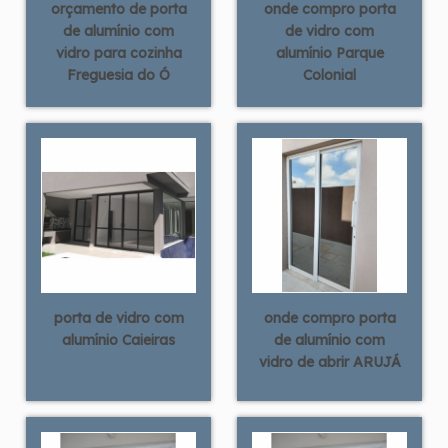
orçamento de porta
onde compro porta
de alumínio com
de vidro com
vidro para cozinha
alumínio Parque
Freguesia do Ó
Colonial
porta de vidro com
onde compro porta
alumínio Caieiras
de alumínio com
vidro de abrir ARUJÁ