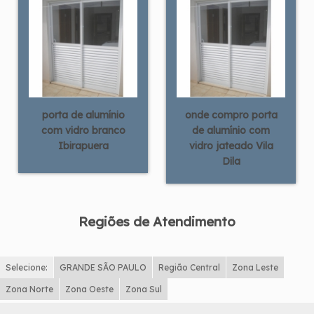
porta de alumínio
onde compro porta
com vidro branco
de alumínio com
Ibirapuera
vidro jateado Vila
Dila
Regiões de Atendimento
Selecione:
GRANDE SÃO PAULO
Região Central
Zona Leste
Zona Norte
Zona Oeste
Zona Sul