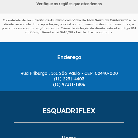
Verifique as regiões que atendemos
O conteúdo do texto "
Porta de Alumínio com Vidro de Abrir Serra da Cantareira
" é de
direito reservado. Sua reprodução, parcial ou total, mesmo citando nossos links, é
proibida sem a autorização do autor. Crime de violação de direito autoral – artigo 184
do Código Penal –
Lei 9610/98 - Lei de direitos autorais
.
Endereço
Rua Friburgo , 161 São Paulo - CEP: 02440-000
(11) 2231-4403
(11) 97311-1806
ESQUADRIFLEX