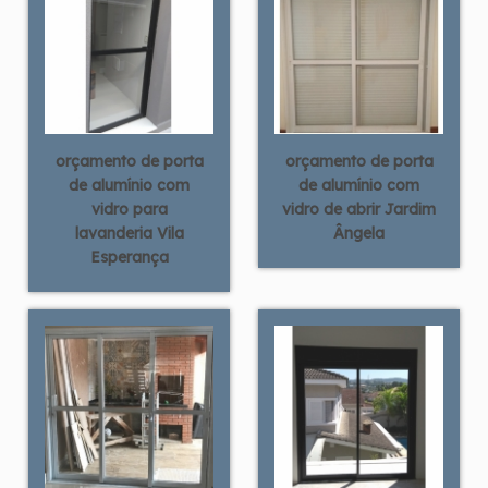
orçamento de porta
orçamento de porta
de alumínio com
de alumínio com
vidro para
vidro de abrir Jardim
lavanderia Vila
Ângela
Esperança