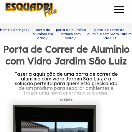
menu
Home
Serviços
porta de
porta de alumínio
porta de correr de
alumínio em
branco com
alumínio com vidro Jardim
vidro
vidro
São Luiz
Porta de Correr de Alumínio
com Vidro Jardim São Luiz
Fazer a aquisição de uma porta de correr de
alumínio com vidro Jardim São Luiz é a
solução perfeita para quem está precisando
de um produto para separar ambientes e
trazer uma nova energia à sua casa.
Ler Mais...
Onde encontrar porta de
correr de alumínio com vidro
Jardim São Luiz?
Prezando por trabalhar sempre com os seus