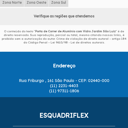
Zona Norte
Zona Oeste
Zona Sul
Verifique as regiões que atendemos
O conteúdo do texto "
Porta de Correr de Alumínio com Vidro Jardim São Luiz
" é de
direito reservado. Sua reprodução, parcial ou total, mesmo citando nossos links, é
proibida sem a autorização do autor. Crime de violação de direito autoral – artigo 184
do Código Penal –
Lei 9610/98 - Lei de direitos autorais
.
Endereço
Rua Friburgo , 161 São Paulo - CEP: 02440-000
(11) 2231-4403
(11) 97311-1806
ESQUADRIFLEX