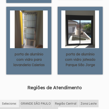
porta de alumínio
porta de alumínio
com vidro para
com vidro jateado
lavanderia Caierias
Parque São Jorge
Regiões de Atendimento
Selecione:
GRANDE SÃO PAULO
Região Central
Zona Leste