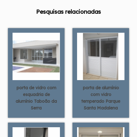
Pesquisas relacionadas
porta de vidro com
porta de alumínio
esquadria de
com vidro
alumínio Taboão da
temperado Parque
Serra
Santa Madalena