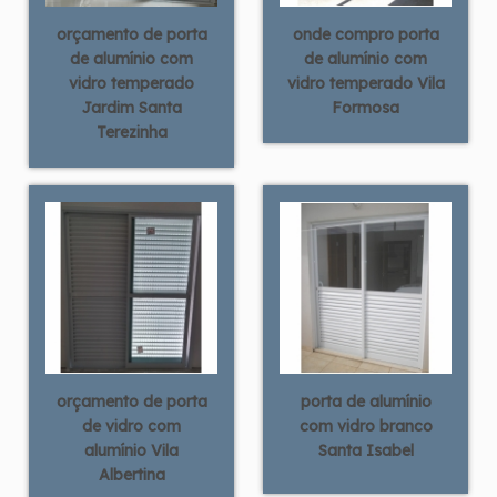
orçamento de porta
onde compro porta
de alumínio com
de alumínio com
vidro temperado
vidro temperado Vila
Jardim Santa
Formosa
Terezinha
orçamento de porta
porta de alumínio
de vidro com
com vidro branco
alumínio Vila
Santa Isabel
Albertina