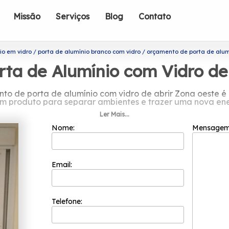
Missão
Serviços
Blog
Contato
io em vidro
porta de alumínio branco com vidro
orçamento de porta de alumí
ta de Alumínio com Vidro de
o de porta de alumínio com vidro de abrir Zona oeste é
m produto para separar ambientes e trazer uma nova ene
Ler Mais...
mento de porta de alumínio com vidro 
Nome:
Mensage
seus valores principais como o comprometimento com os 
empresas mais bem cotadas do segmento de esquadrias. Is
focada nos resultados positivos e na segurança.
Email:
porta de alumínio com vidro de abrir Zona oeste, Conte c
área de esquadrias. Entre elas, é possível encontrar: Ja
em contato para mais informações sobre os produtos e ser
ntemente do tamanho do projeto a ser executado, conseg
Telefone:
procuram e soluções e tendências com design e alta tecnol