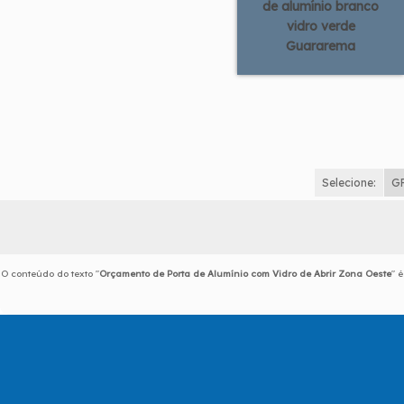
de alumínio branco
vidro verde
Guararema
Selecione:
G
O conteúdo do texto "
Orçamento de Porta de Alumínio com Vidro de Abrir Zona Oeste
" 