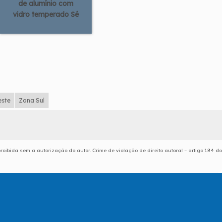
de alumínio com
vidro temperado Sé
este
Zona Sul
proibida sem a autorização do autor. Crime de violação de direito autoral – artigo 184 do