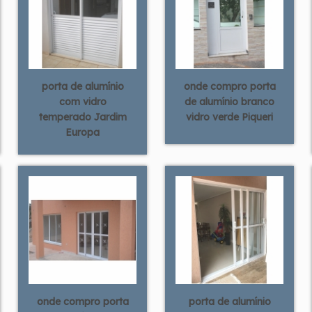
porta de alumínio
onde compro porta
com vidro
de alumínio branco
temperado Jardim
vidro verde Piqueri
Europa
onde compro porta
porta de alumínio