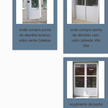
onde compro porta
onde compro porta
de alumínio branco
de alumínio com
vidro verde Caieiras
vidro jateado Vila
Dila
orçamento de porta