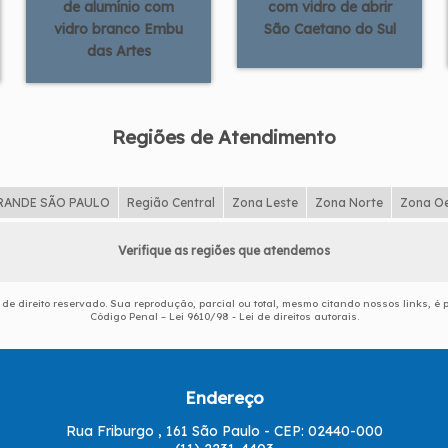
de alumínio com
com vidro de abrir
vidro branco Embu
São Caetano do Sul
das Artes
Regiões de Atendimento
RANDE SÃO PAULO
Região Central
Zona Leste
Zona Norte
Zona O
Verifique as regiões que atendemos
é de direito reservado. Sua reprodução, parcial ou total, mesmo citando nossos links, é 
Código Penal –
Lei 9610/98 - Lei de direitos autorais
.
Endereço
Rua Friburgo , 161 São Paulo - CEP: 02440-000