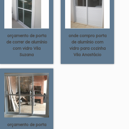
orçamento de porta
onde compro porta
de correr de alumínio
de alumínio com
com vidro Vila
vidro para cozinha
Suzana
Vila Anastácio
orçamento de porta