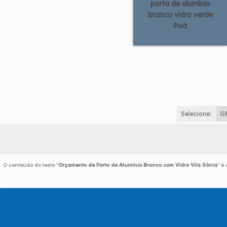
porta de alumínio
branco vidro verde
Poá
Selecione:
G
O conteúdo do texto "
Orçamento de Porta de Alumínio Branco com Vidro Vila Sônia
" é