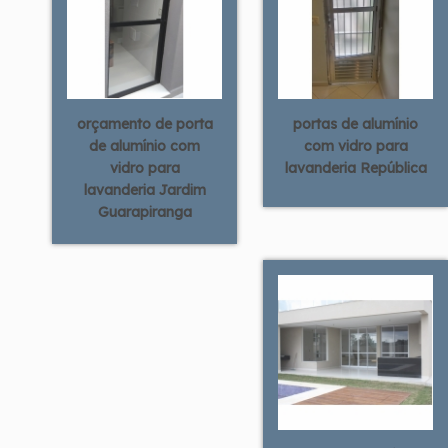
orçamento de porta
portas de alumínio
de alumínio com
com vidro para
vidro para
lavanderia República
lavanderia Jardim
Guarapiranga