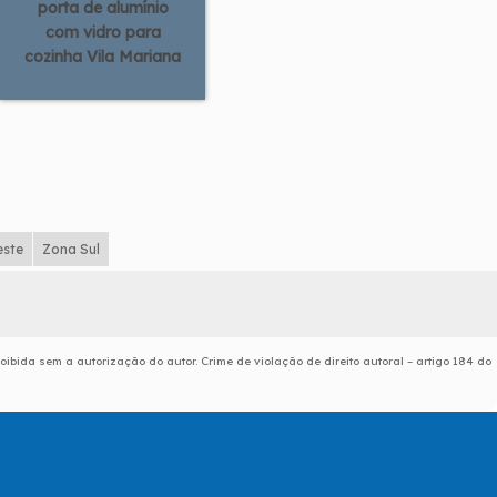
porta de alumínio
com vidro para
cozinha Vila Mariana
este
Zona Sul
roibida sem a autorização do autor. Crime de violação de direito autoral – artigo 184 do