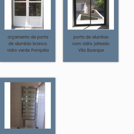
orçamento de porta
porta de alumínio
de alumínio branco
com vidro jateado
vidro verde Pompéia
Vila Buarque