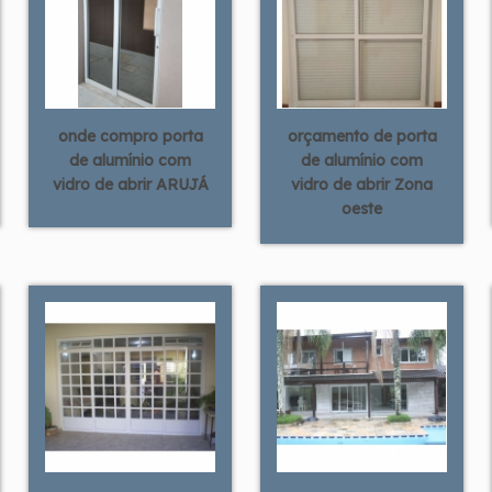
onde compro porta
orçamento de porta
de alumínio com
de alumínio com
vidro de abrir ARUJÁ
vidro de abrir Zona
oeste