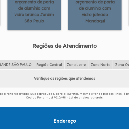
orçamento de porta
orçamento de porta
de alumínio com
de alumínio com
vidro branco Jardim
vidro jateado
São Paulo
Mandaqui
Regiões de Atendimento
RANDE SÃO PAULO
Região Central
Zona Leste
Zona Norte
Zona O
Verifique as regiões que atendemos
 de direito reservado. Sua reprodução, parcial ou total, mesmo citando nossos links, é p
Código Penal –
Lei 9610/98 - Lei de direitos autorais
.
Endereço