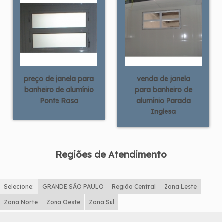
preço de janela para
venda de janela
banheiro de alumínio
para banheiro de
Ponte Rasa
alumínio Parada
Inglesa
Regiões de Atendimento
Selecione:
GRANDE SÃO PAULO
Região Central
Zona Leste
Zona Norte
Zona Oeste
Zona Sul