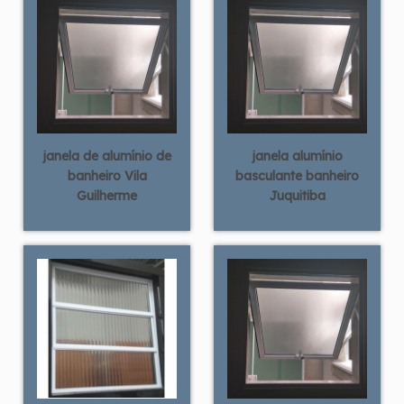
janela de alumínio de
janela alumínio
banheiro Vila
basculante banheiro
Guilherme
Juquitiba