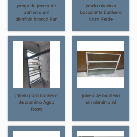
preço de janela de
janela alumínio
banheiro em
basculante banheiro
alumínio branco Pari
Casa Verde
janela para banheiro
janela de banheiro
de alumínio Água
em alumínio Sé
Rasa