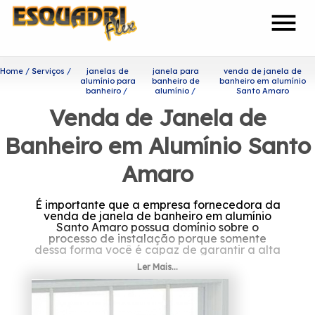
menu
Home
Serviços
janelas de
janela para
venda de janela de
alumínio para
banheiro de
banheiro em alumínio
banheiro
alumínio
Santo Amaro
Venda de Janela de
Banheiro em Alumínio Santo
Amaro
É importante que a empresa fornecedora da
venda de janela de banheiro em alumínio
Santo Amaro possua domínio sobre o
processo de instalação porque somente
dessa forma você é capaz de garantir a alta
durabilidade que o produto oferece.
Ler Mais...
Onde encontrar venda de
janela de banheiro em