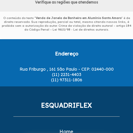
Verifique as regiões que atendemos
O conteúdo do texto "
Venda de Janela de Banheiro em Alumínio Santo Amaro
" é de
direito reservado. Sua reprodução, parcial ou total, mesmo citando nossos links, é
proibida sem a autorização do autor. Crime de violação de direito autoral – artigo 184
do Código Penal –
Lei 9610/98 - Lei de direitos autorais
.
Endereço
Rua Friburgo , 161 São Paulo - CEP: 02440-000
(11) 2231-4403
(11) 97311-1806
ESQUADRIFLEX
Home