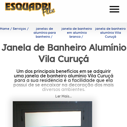
menu
Home
Serviços
janelas de
janela de banheiro
janela de banheiro
alumínio para
em alumínio
alumínio Vila
banheiro
branco
Curuçá
Janela de Banheiro Alumínio
Vila Curuçá
Um dos principais benefícios em se adquirir
uma janela de banheiro alumínio Vila Curuçá
para a sua residência é a facilidade que ela
possui de se encaixar na decoração dos mais
diversos ambientes.
Ler Mais...
Você está procurando por
janela de banheiro alumínio
Vila Curuçá?
A Esquadriflex tem a sua organização