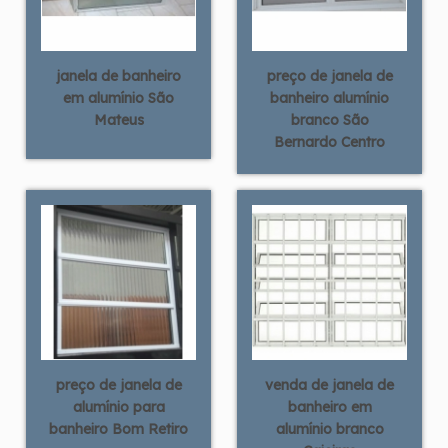
janela de banheiro
preço de janela de
em alumínio São
banheiro alumínio
Mateus
branco São
Bernardo Centro
preço de janela de
venda de janela de
alumínio para
banheiro em
banheiro Bom Retiro
alumínio branco