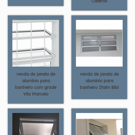
Caieiras
venda de janela de
venda de janela de
alumínio para
alumínio para
banheiro com grade
banheiro Itaim Bibi
Vila Marcelo