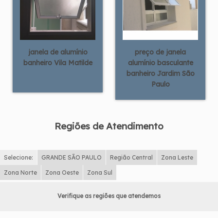
janela de alumínio
preço de janela
banheiro Vila Matilde
alumínio basculante
banheiro Jardim São
Paulo
Regiões de Atendimento
Selecione:
GRANDE SÃO PAULO
Região Central
Zona Leste
Zona Norte
Zona Oeste
Zona Sul
Verifique as regiões que atendemos