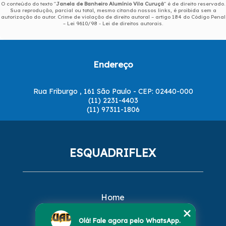
O conteúdo do texto "
Janela de Banheiro Alumínio Vila Curuçá
" é de direito reservado.
Sua reprodução, parcial ou total, mesmo citando nossos links, é proibida sem a
autorização do autor. Crime de violação de direito autoral – artigo 184 do Código Penal
–
Lei 9610/98 - Lei de direitos autorais
.
Endereço
Rua Friburgo , 161 São Paulo - CEP: 02440-000
(11) 2231-4403
(11) 97311-1806
ESQUADRIFLEX
Home
Empresa
Missão
Olá! Fale agora pelo WhatsApp.