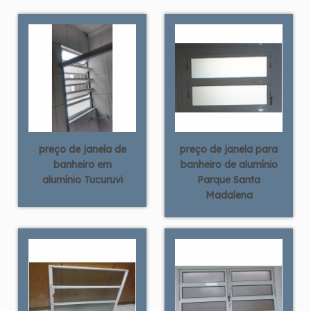
preço de janela de
preço de janela para
banheiro em
banheiro de alumínio
alumínio Tucuruvi
Parque Santa
Madalena