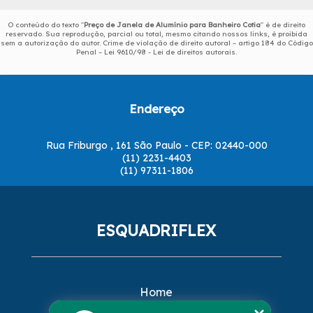
O conteúdo do texto "
Preço de Janela de Alumínio para Banheiro Cotia
" é de direito
reservado. Sua reprodução, parcial ou total, mesmo citando nossos links, é proibida
sem a autorização do autor. Crime de violação de direito autoral – artigo 184 do Código
Penal –
Lei 9610/98 - Lei de direitos autorais
.
Endereço
Rua Friburgo , 161 São Paulo - CEP: 02440-000
(11) 2231-4403
(11) 97311-1806
ESQUADRIFLEX
Home
Empresa