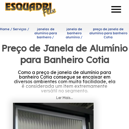
menu
Home
Serviços
janelas de
janela de
preço de janela de
alumínio para
banheiro
alumínio para banheiro
banheiro
alumínio
Cotia
Preço de Janela de Alumínio
para Banheiro Cotia
Como a preço de janela de alumínio para
banheiro Cotia consegue se encaixar em
diversos ambientes com muita facilidade, ela
é considerada um item extremamente
versátil no segmento.
Ler Mais...
Procurando por preço de
janela de alumínio para
banheiro Cotia?
A Esquadriflex teve a sua fundação em 2002