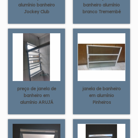
alumínio banheiro
banheiro alumínio
Jockey Club
branco Tremembé
preço de janela de
janela de banheiro
banheiro em
em alumínio
alumínio ARUJÁ
Pinheiros