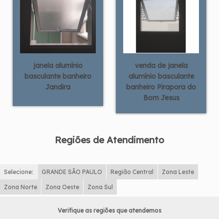
janela alumínio
venda de janela
basculante banheiro
alumínio basculante
Jandira
banheiro Pirapora do
Bom Jesus
Regiões de Atendimento
Selecione:
GRANDE SÃO PAULO
Região Central
Zona Leste
Zona Norte
Zona Oeste
Zona Sul
Verifique as regiões que atendemos