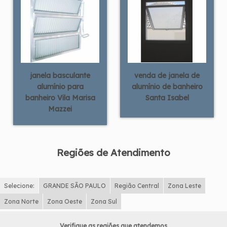
janela basculante
venda de janela de
alumínio para
alumínio de banheiro
banheiro Vila Marisa
Santa Isabel
Mazzei
Regiões de Atendimento
Selecione:
GRANDE SÃO PAULO
Região Central
Zona Leste
Zona Norte
Zona Oeste
Zona Sul
Verifique as regiões que atendemos