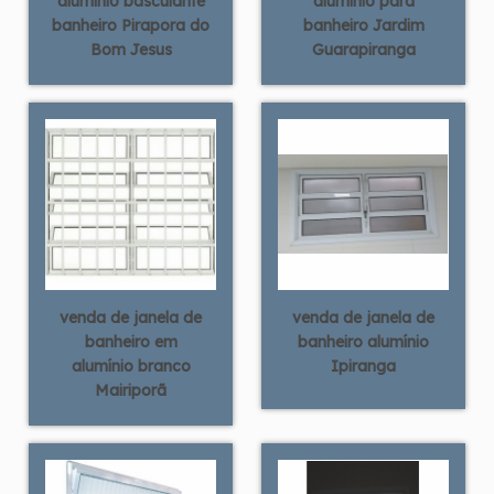
alumínio basculante
alumínio para
banheiro Pirapora do
banheiro Jardim
Bom Jesus
Guarapiranga
venda de janela de
venda de janela de
banheiro em
banheiro alumínio
alumínio branco
Ipiranga
Mairiporã