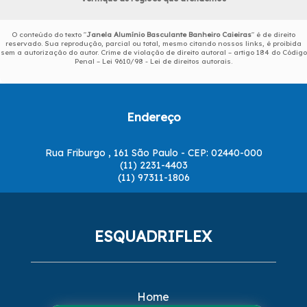
O conteúdo do texto "
Janela Alumínio Basculante Banheiro Caieiras
" é de direito
reservado. Sua reprodução, parcial ou total, mesmo citando nossos links, é proibida
sem a autorização do autor. Crime de violação de direito autoral – artigo 184 do Código
Penal –
Lei 9610/98 - Lei de direitos autorais
.
Endereço
Rua Friburgo , 161 São Paulo - CEP: 02440-000
(11) 2231-4403
(11) 97311-1806
ESQUADRIFLEX
Home