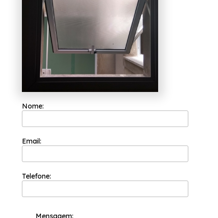
e já é uma das empresas mais bem cotadas
do segmento de esquadrias. A sua equipe de
profissionais é formada somente por
colaboradores competentes que buscam a
total satisfação do cliente em cada pedido e
a maior inovação e evolução dos processos.
Deseja janela alumínio basculante banheiro
Caieiras? Para um serviço de qualidade, a
Esquadriflex oferece as melhores soluções na
categoria de esquadrias. Entre os serviços
oferecidos, é possível encontrar: esquadrias
alumínio qualidade também está
relacionada à leveza que o matéria
Nome:
apresenta. Priorizando sempre as
necessidades dos seus clientes, a
Esquadriflex conta com uma equipe de
profissionais aptos a oferecer as melhores
Email:
soluções em esquadrias. Saiba mais!
Telefone:
Mensagem: