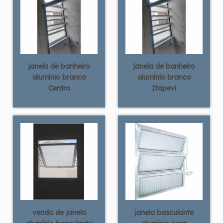
janela de banheiro
janela de banheiro
alumínio branco
alumínio branco
Centro
Itapevi
venda de janela
janela basculante