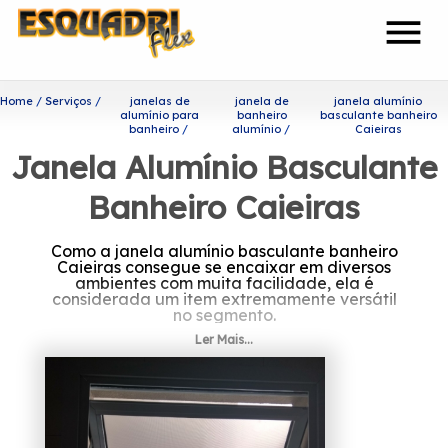
menu
Home
Serviços
janelas de
janela de
janela alumínio
alumínio para
banheiro
basculante banheiro
banheiro
alumínio
Caieiras
Janela Alumínio Basculante
Banheiro Caieiras
Como a janela alumínio basculante banheiro
Caieiras consegue se encaixar em diversos
ambientes com muita facilidade, ela é
considerada um item extremamente versátil
no segmento.
Ler Mais...
Procurando por janela
alumínio basculante banheiro
Caieiras?
A Esquadriflex teve a sua fundação em 2002