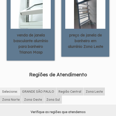
venda de janela
preço de janela de
basculante alumínio
banheiro em
para banheiro
alumínio Zona Leste
Trianon Masp
Regiões de Atendimento
Selecione:
GRANDE SÃO PAULO
Região Central
Zona Leste
Zona Norte
Zona Oeste
Zona Sul
Verifique as regiões que atendemos