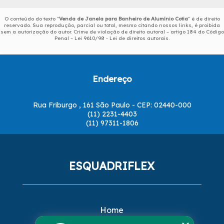
O conteúdo do texto "
Venda de Janela para Banheiro de Alumínio Cotia
" é de direito
reservado. Sua reprodução, parcial ou total, mesmo citando nossos links, é proibida
sem a autorização do autor. Crime de violação de direito autoral – artigo 184 do Código
Penal –
Lei 9610/98 - Lei de direitos autorais
.
Endereço
Rua Friburgo , 161 São Paulo - CEP: 02440-000
(11) 2231-4403
(11) 97311-1806
ESQUADRIFLEX
Home
Empresa