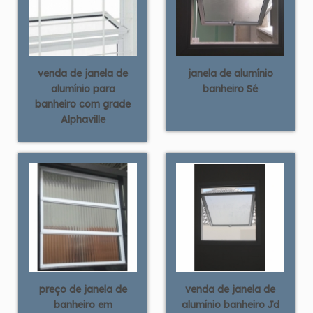
venda de janela de
janela de alumínio
alumínio para
banheiro Sé
banheiro com grade
Alphaville
preço de janela de
venda de janela de
banheiro em
alumínio banheiro Jd