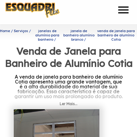
menu
Home
Serviços
janelas de
janela de
venda de janela para
alumínio para
banheiro alumínio
banheiro de alumínio
banheiro
branco
Cotia
Venda de Janela para
Banheiro de Alumínio Cotia
A venda de janela para banheiro de alumínio
Cotia apresenta uma grande vantagem, que
é a alta durabilidade do material de sua
fabricação. Essa característica é capaz de
garantir um uso mais prolongado do produto.
Ler Mais...
Quer conhecer venda de
janela para banheiro de
alumínio Cotia?
Com uma equipe de profissionais formada