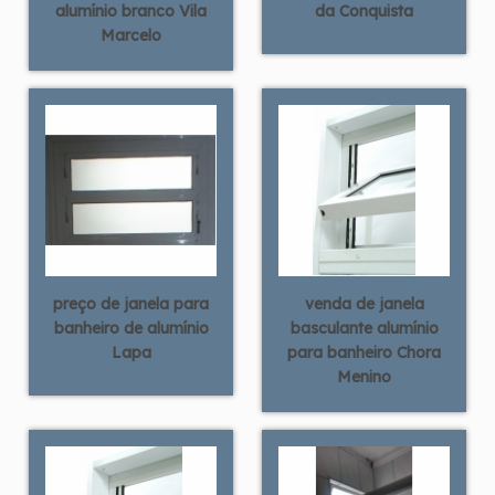
alumínio branco Vila
da Conquista
Marcelo
preço de janela para
venda de janela
banheiro de alumínio
basculante alumínio
Lapa
para banheiro Chora
Menino