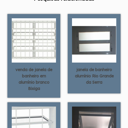
venda de janela de
janela de banheiro
banheiro em
alumínio Rio Grande
alumínio branco
da Serra
Bixiga