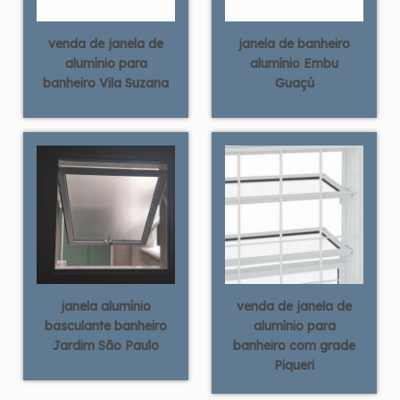
venda de janela de
janela de banheiro
alumínio para
alumínio Embu
banheiro Vila Suzana
Guaçú
janela alumínio
venda de janela de
basculante banheiro
alumínio para
Jardim São Paulo
banheiro com grade
Piqueri