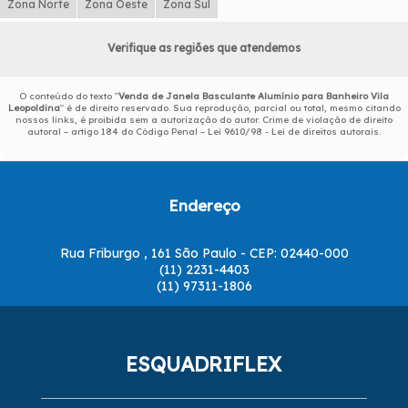
Zona Norte
Zona Oeste
Zona Sul
Verifique as regiões que atendemos
O conteúdo do texto "
Venda de Janela Basculante Alumínio para Banheiro Vila
Leopoldina
" é de direito reservado. Sua reprodução, parcial ou total, mesmo citando
nossos links, é proibida sem a autorização do autor. Crime de violação de direito
autoral – artigo 184 do Código Penal –
Lei 9610/98 - Lei de direitos autorais
.
Endereço
Rua Friburgo , 161 São Paulo - CEP: 02440-000
(11) 2231-4403
(11) 97311-1806
ESQUADRIFLEX