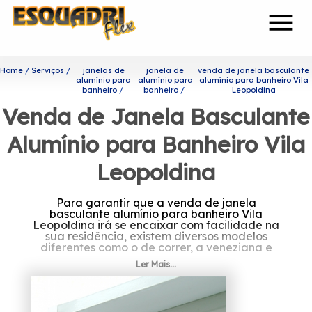
menu
Home
Serviços
janelas de
janela de
venda de janela basculante
alumínio para
alumínio para
alumínio para banheiro Vila
banheiro
banheiro
Leopoldina
Venda de Janela Basculante
Alumínio para Banheiro Vila
Leopoldina
Para garantir que a venda de janela
basculante alumínio para banheiro Vila
Leopoldina irá se encaixar com facilidade na
sua residência, existem diversos modelos
diferentes como o de correr, a veneziana e
com ou sem grade.
Ler Mais...
Se interessa por venda de
janela basculante alumínio