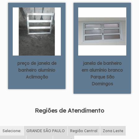
preço de janela de
janela de banheiro
banheiro alumínio
em alumínio branco
Aclimação
Parque São
Domingos
Regiões de Atendimento
Selecione:
GRANDE SÃO PAULO
Região Central
Zona Leste