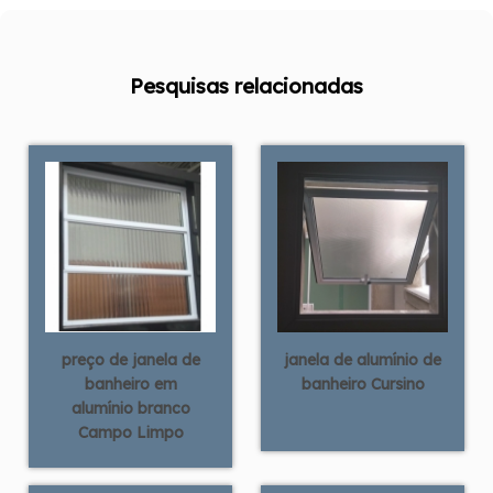
Pesquisas relacionadas
preço de janela de
janela de alumínio de
banheiro em
banheiro Cursino
alumínio branco
Campo Limpo