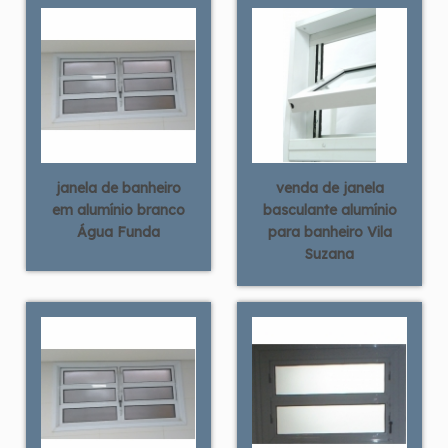
janela de banheiro
venda de janela
em alumínio branco
basculante alumínio
Água Funda
para banheiro Vila
Suzana