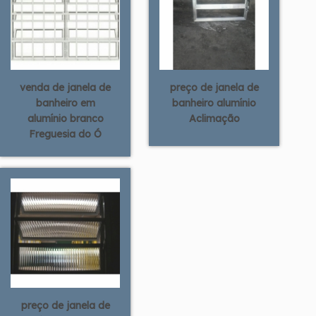
venda de janela de
preço de janela de
banheiro em
banheiro alumínio
alumínio branco
Aclimação
Freguesia do Ó
preço de janela de