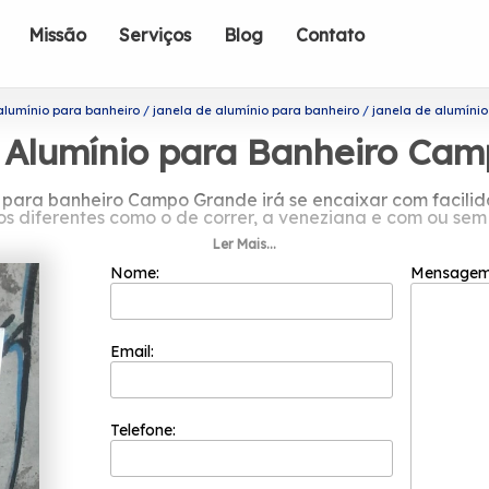
Missão
Serviços
Blog
Contato
alumínio para banheiro
janela de alumínio para banheiro
janela de alumíni
 Alumínio para Banheiro Ca
 para banheiro Campo Grande irá se encaixar com facilid
s diferentes como o de correr, a veneziana e com ou sem
Ler Mais...
por janela de alumínio para banheiro
Nome:
Mensage
adas do segmento de esquadrias, a Esquadriflex é capaz 
undação em 2002 e sua equipe de profissionais é formada 
isfação do cliente em cada pedido e a maior inovação e 
Email:
nheiro Campo Grande? Disponibilizando soluções quando 
como: Esquadria em Alumínio Branco, Janela Basculante de
 de Trabalhamos exclusivamente com matéria-prima de prim
ualidade em nossos produtos.. Não deixe de falar conosc
Telefone: