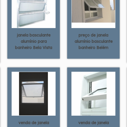
janela basculante
preço de janela
alumínio para
alumínio basculante
banheiro Bela Vista
banheiro Belém
venda de janela
venda de janela