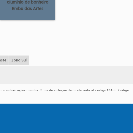
alumínio de banheiro
Embu das Artes
este
Zona Sul
m a autorização do autor. Crime de violação de direito autoral – artigo 184 do Código