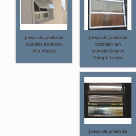
preço de janela de
preço de janela de
alumínio banheiro
banheiro em
Vila Mazzei
alumínio branco
Campo Limpo
preço de janela de