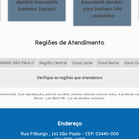
alumínio basculante
basculante alumínio
banheiro Jaguaré
para banheiro Vila
Leopoldina
Regiões de Atendimento
RANDE SÃO PAULO
Região Central
Zona Leste
Zona Norte
Zona O
Verifique as regiões que atendemos
o reservado. Sua reprodução, parcial ou total, mesmo citando nossos links, é proibida se
Penal –
Lei 9610/98 - Lei de direitos autorais
.
Endereço
Rua Friburgo , 161 São Paulo - CEP: 02440-000