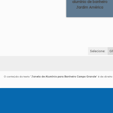
alumínio de banheiro
Jardim América
Selecione:
G
O conteúdo do texto "
Janela de Alumínio para Banheiro Campo Grande
" é de direit