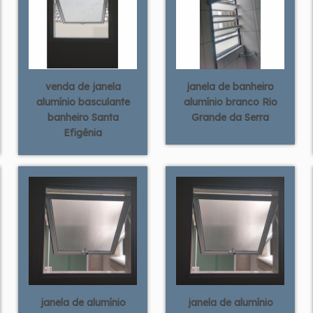
venda de janela
janela de banheiro
alumínio basculante
alumínio branco Rio
banheiro Santa
Grande da Serra
Efigênia
janela de alumínio
janela de alumínio