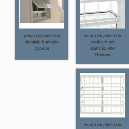
preço de janela de
venda de janela de
alumínio banheiro
banheiro em
Cupecê
alumínio Vila
Mariana
venda de janela de