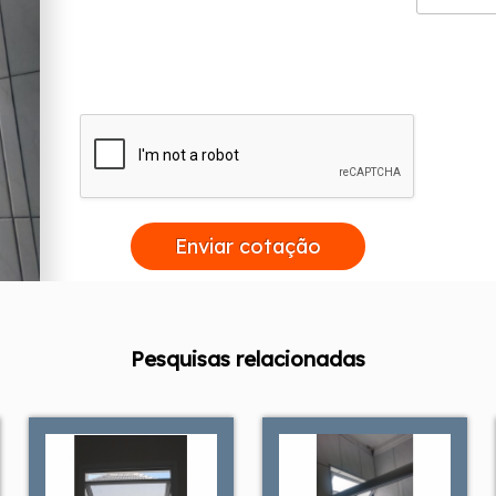
os de Janela de Alumínio Lavanderia, Porta Alumínio, Por
 e soluções e tendências com design e alta tecnologia. E
Enviar cotação
Pesquisas relacionadas