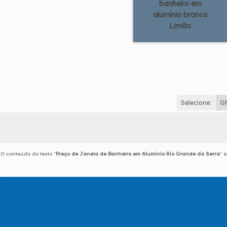
banheiro em
alumínio branco
Limão
Selecione:
G
O conteúdo do texto "
Preço de Janela de Banheiro em Alumínio Rio Grande da Serra
" 