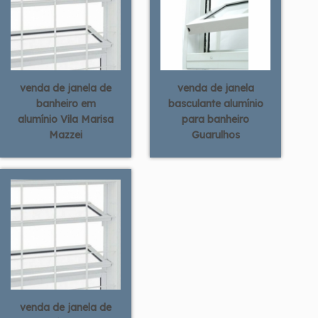
venda de janela de
venda de janela
banheiro em
basculante alumínio
alumínio Vila Marisa
para banheiro
Mazzei
Guarulhos
venda de janela de