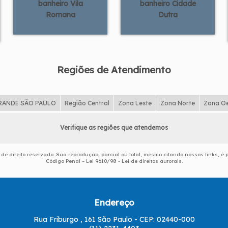
banheiro Vila
banheiro Cidade
Romana
Dutra
Regiões de Atendimento
RANDE SÃO PAULO
Região Central
Zona Leste
Zona Norte
Zona O
Verifique as regiões que atendemos
é de direito reservado. Sua reprodução, parcial ou total, mesmo citando nossos links, é 
Código Penal –
Lei 9610/98 - Lei de direitos autorais
.
Endereço
Rua Friburgo , 161 São Paulo - CEP: 02440-000