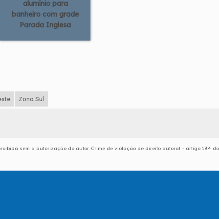
alumínio para
banheiro com grade
Parada Inglesa
este
Zona Sul
proibida sem a autorização do autor. Crime de violação de direito autoral – artigo 184 do