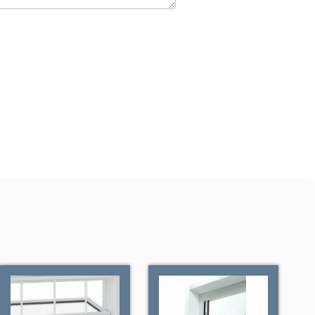
ta Alumínio Branco, Janela de Alumínio
ntre em contato!