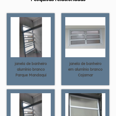
janela de banheiro
janela de banheiro
alumínio branco
em alumínio branco
Parque Mandaqui
Cajamar