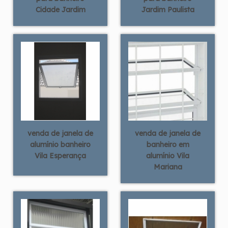
Cidade Jardim
Jardim Paulista
venda de janela de
venda de janela de
alumínio banheiro
banheiro em
Vila Esperança
alumínio Vila
Mariana