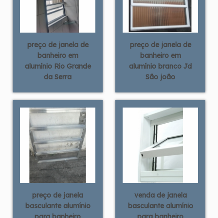
preço de janela de
preço de janela de
banheiro em
banheiro em
alumínio Rio Grande
alumínio branco Jd
da Serra
São joão
preço de janela
venda de janela
basculante alumínio
basculante alumínio
para banheiro
para banheiro