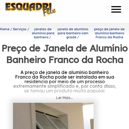
menu
Home
Serviços
janelas de
janela de alumínio
preço de janela de
alumínio para
para banheiro com
alumínio banheiro
banheiro
grade
Franco da Rocha
Preço de Janela de Alumínio
Banheiro Franco da Rocha
A preço de janela de alumínio banheiro
Franco da Rocha pode ser instalada em sua
residência por meio de um processo
extremamente simplificado e, por conta disso,
se tornou um produto muito popular.
Ler Mais...
Quer saber mais sobre preço
de janela de alumínio
banheiro Franco da Rocha?
A Esquadriflex é uma das empresas mais bem