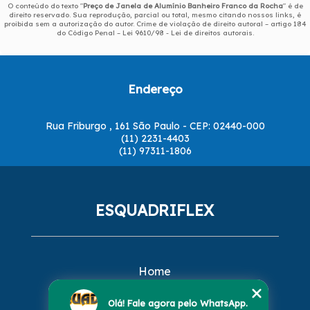
O conteúdo do texto "
Preço de Janela de Alumínio Banheiro Franco da Rocha
" é de
direito reservado. Sua reprodução, parcial ou total, mesmo citando nossos links, é
proibida sem a autorização do autor. Crime de violação de direito autoral – artigo 184
do Código Penal –
Lei 9610/98 - Lei de direitos autorais
.
Endereço
Rua Friburgo , 161 São Paulo - CEP: 02440-000
(11) 2231-4403
(11) 97311-1806
ESQUADRIFLEX
Home
Empresa
Missão
Olá! Fale agora pelo WhatsApp.