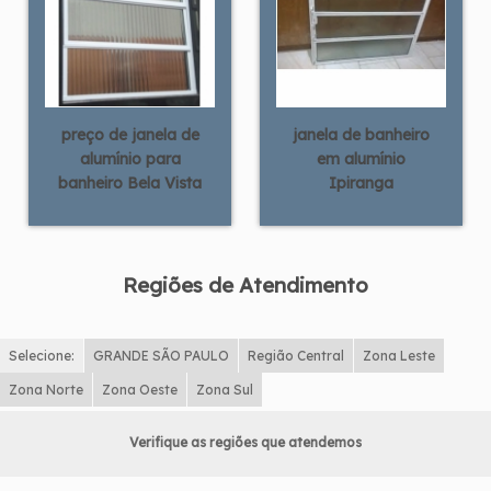
preço de janela de
janela de banheiro
alumínio para
em alumínio
banheiro Bela Vista
Ipiranga
Regiões de Atendimento
Selecione:
GRANDE SÃO PAULO
Região Central
Zona Leste
Zona Norte
Zona Oeste
Zona Sul
Verifique as regiões que atendemos