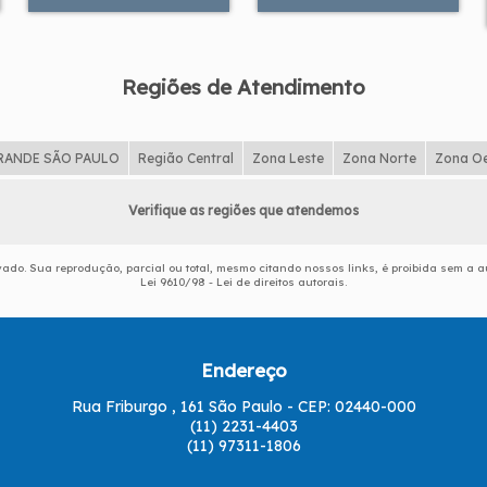
Regiões de Atendimento
RANDE SÃO PAULO
Região Central
Zona Leste
Zona Norte
Zona O
Verifique as regiões que atendemos
rvado. Sua reprodução, parcial ou total, mesmo citando nossos links, é proibida sem a a
Lei 9610/98 - Lei de direitos autorais
.
Endereço
Rua Friburgo , 161 São Paulo - CEP: 02440-000
(11) 2231-4403
(11) 97311-1806