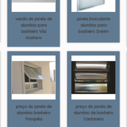
venda de janela de
janela basculante
alumínio para
alumínio para
banheiro Vila
banheiro Imirim
Gustavo
preço de janela de
preço de janela de
alumínio banheiro
alumínio de banheiro
Pompéia
Cantareira