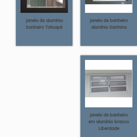
janela de alumínio
janela de banheiro
banheiro Tatuapé
alumínio Santana
janela de banheiro
em alumínio branco
Liberdade