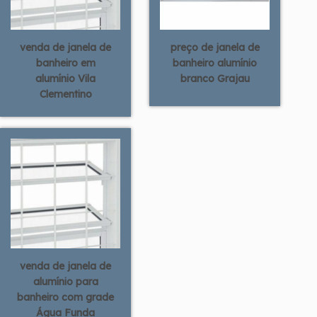
venda de janela de
preço de janela de
banheiro em
banheiro alumínio
alumínio Vila
branco Grajau
Clementino
venda de janela de
alumínio para
banheiro com grade
Água Funda