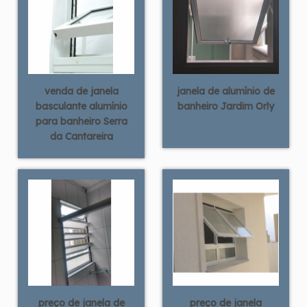
venda de janela
janela de alumínio de
basculante alumínio
banheiro Jardim Orly
para banheiro Serra
da Cantareira
preço de janela de
preço de janela