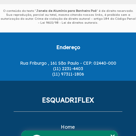
O conteúdo do texto "
Janela de Alumínio para Banheiro Poá
" é de direito reservado.
Sua reprodução, parcial ou total, mesmo citando nossos links, é proibida sem a
autorização do autor. Crime de violação de direito autoral – artigo 184 do Código Penal
–
Lei 9610/98 - Lei de direitos autorais
.
Endereço
Rua Friburgo , 161 São Paulo - CEP: 02440-000
(11) 2231-4403
(11) 97311-1806
ESQUADRIFLEX
Home
Empresa