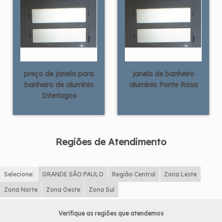
preço de janela para
janela de banheiro
banheiro de alumínio
alumínio Ponte Rasa
Interlagos
Regiões de Atendimento
Selecione:
GRANDE SÃO PAULO
Região Central
Zona Leste
Zona Norte
Zona Oeste
Zona Sul
Verifique as regiões que atendemos