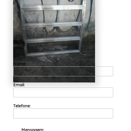
custo benefício para seus clientes porque ela
procura trabalhar sempre com a máxima
eficiência e qualidade em seus serviços para
que a satisfação de seus clientes seja
atingida. Desde a sua fundação em 2002, a
equipe competente de profissionais tem a sua
organização focada nos resultados positivos
e na segurança.
Optou por janela de alumínio para banheiro
Poá? A Esquadriflex, oferece a melhor
solução de esquadrias, a instituição
disponibiliza serviços como Janela Alumínio 2
Folha, Janela Cozinha Lavanderia, entre
Nome:
outros. Trabalhando com produtos e serviços
de excelência, como: Fundada em 2002, a
Esquadriflex é uma das empresas mais bem
cotadas do segmento de esquadrias., a
Email:
Esquadriflex é pioneira no segmento de
esquadrias. Entre em contato para mais
informações!
Telefone:
Mensagem: