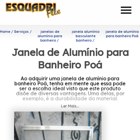
menu
Home
Serviços
janelas de
janela alumínio
janela de alumínio
alumínio para
basculante
para banheiro Poá
banheiro
banheiro
Janela de Alumínio para
Banheiro Poá
Ao adquirir uma janela de alumínio para
banheiro Poá, tenha em mente que essa pode
ser a escolha ideal visto que este produto
disõe de diversas vantagens. Uma delas, por
exemplo, é a durabilidade do material.
Ler Mais...
Descubra mais sobre janela
de alumínio para banheiro
Poá
A Esquadriflex é capaz de garantir o melhor