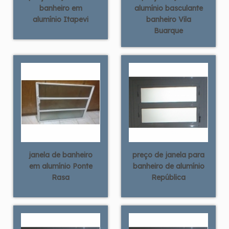
banheiro em
alumínio basculante
alumínio Itapevi
banheiro Vila
Buarque
janela de banheiro
preço de janela para
em alumínio Ponte
banheiro de alumínio
Rasa
República