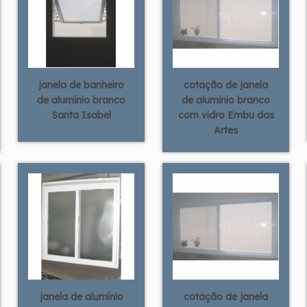
janela de banheiro
cotação de janela
de alumínio branco
de alumínio branco
Santa Isabel
com vidro Embu das
Artes
janela de alumínio
cotação de janela