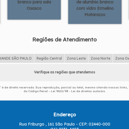
branco para sala
de alumínio branco
Osasco
com vidro Ermelino
Matarazzo
Regiões de Atendimento
RANDE SÃO PAULO
Região Central
Zona Leste
Zona Norte
Zona O
Verifique as regiões que atendemos
" é de direito reservado. Sua reprodução, parcial ou total, mesmo citando nossos links, 
do Código Penal –
Lei 9610/98 - Lei de direitos autorais
.
Endereço
Rua Friburgo , 161 São Paulo - CEP: 02440-000