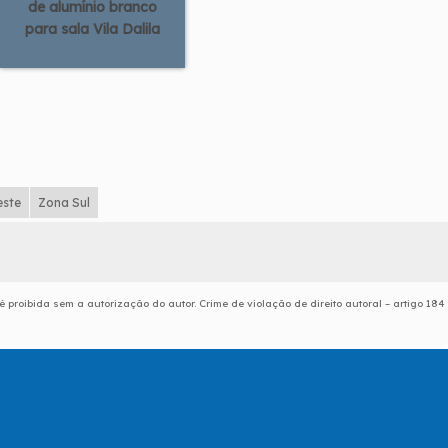
de alumínio branco
para sala Vila Dalila
este
Zona Sul
é proibida sem a autorização do autor. Crime de violação de direito autoral – artigo 184