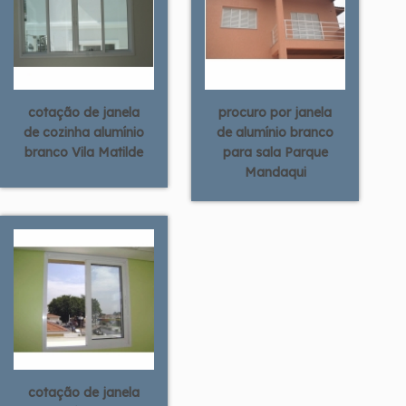
cotação de janela
procuro por janela
de cozinha alumínio
de alumínio branco
branco Vila Matilde
para sala Parque
Mandaqui
cotação de janela