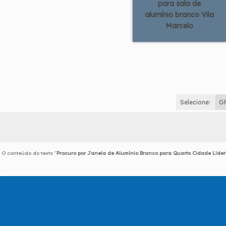
para sala de
alumínio branco Vila
Marcelo
Selecione:
G
O conteúdo do texto "
Procuro por Janela de Alumínio Branco para Quarto Cidade Líder