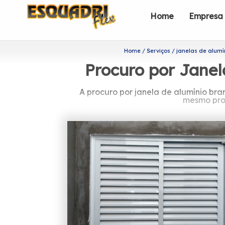
Home
Empresa
Home
Serviços
janelas de alumí
Procuro por Janel
A procuro por janela de alumínio br
mesmo prod
Descubra mais sobre pr
A Esquadriflex é capaz de garantir 
eficiência e qualidade em seus serviç
competente de profis
Em busca de procuro por janela de
esquadrias, a Esquadriflex é a melhor
Deslizantes. Disponibilizamos ta
esquadr