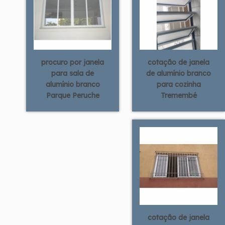
procuro por janela
cotação de janela
para sala de
de alumínio branco
alumínio branco
para cozinha
Parque Peruche
Tremembé
cotação de janela