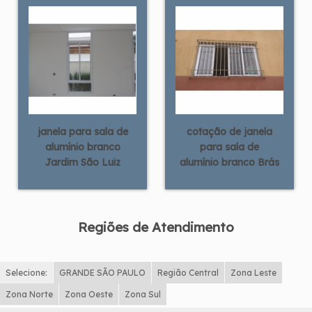
janela para sala de
cotação de janela
alumínio branco
para sala de
Jardim São Luiz
alumínio branco Brás
Regiões de Atendimento
Selecione:
GRANDE SÃO PAULO
Região Central
Zona Leste
Zona Norte
Zona Oeste
Zona Sul