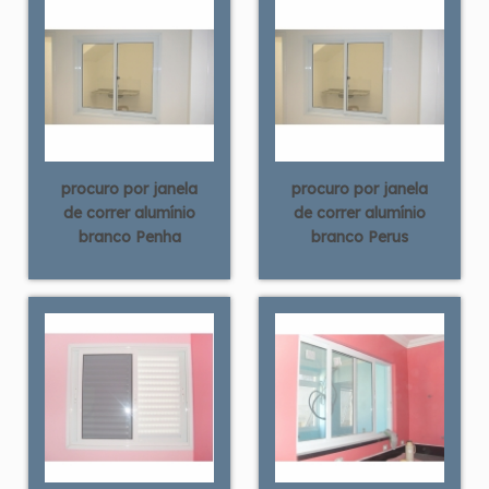
procuro por janela
procuro por janela
de correr alumínio
de correr alumínio
branco Penha
branco Perus