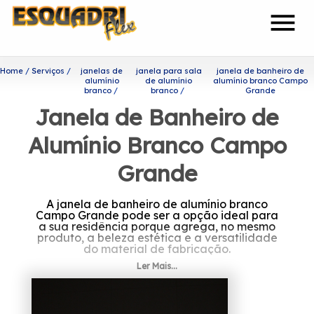
menu
Home
Serviços
janelas de
janela para sala
janela de banheiro de
alumínio
de alumínio
alumínio branco Campo
branco
branco
Grande
Janela de Banheiro de
Alumínio Branco Campo
Grande
A janela de banheiro de alumínio branco
Campo Grande pode ser a opção ideal para
a sua residência porque agrega, no mesmo
produto, a beleza estética e a versatilidade
do material de fabricação.
Ler Mais...
Descubra mais sobre janela
de banheiro de alumínio
branco Campo Grande