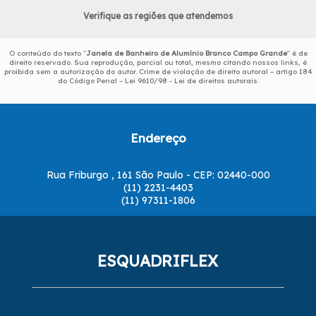
Verifique as regiões que atendemos
O conteúdo do texto "
Janela de Banheiro de Alumínio Branco Campo Grande
" é de
direito reservado. Sua reprodução, parcial ou total, mesmo citando nossos links, é
proibida sem a autorização do autor. Crime de violação de direito autoral – artigo 184
do Código Penal –
Lei 9610/98 - Lei de direitos autorais
.
Endereço
Rua Friburgo , 161 São Paulo - CEP: 02440-000
(11) 2231-4403
(11) 97311-1806
ESQUADRIFLEX