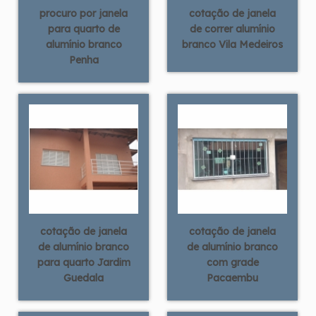
procuro por janela
cotação de janela
para quarto de
de correr alumínio
alumínio branco
branco Vila Medeiros
Penha
cotação de janela
cotação de janela
de alumínio branco
de alumínio branco
para quarto Jardim
com grade
Guedala
Pacaembu