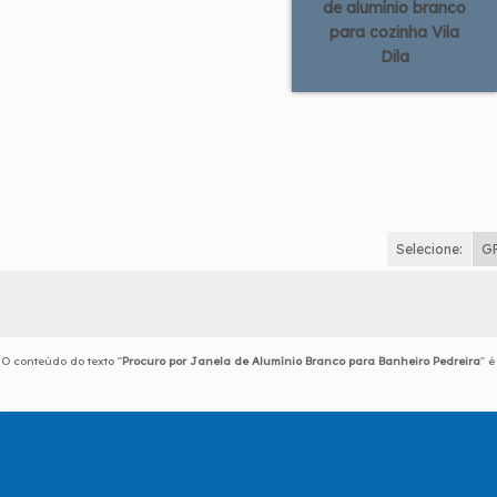
de alumínio branco
para cozinha Vila
Dila
Selecione:
G
O conteúdo do texto "
Procuro por Janela de Alumínio Branco para Banheiro Pedreira
" 