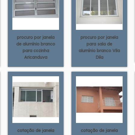
procuro por janela
procuro por janela
de alumínio branco
para sala de
para cozinha
alumínio branco Vila
Aricanduva
Dila
cotação de janela
cotação de janela