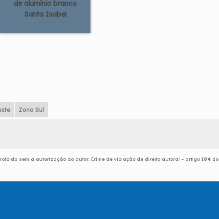
de alumínio branco
Santa Isabel
este
Zona Sul
roibida sem a autorização do autor. Crime de violação de direito autoral – artigo 184 do