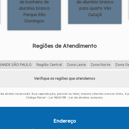
de banheiro de
de alumínio branco
alumínio branco
para quarto Vila
Parque São
Curuçá
Domingos
Regiões de Atendimento
RANDE SÃO PAULO
Região Central
Zona Leste
Zona Norte
Zona O
Verifique as regiões que atendemos
é de direito reservado. Sua reprodução, parcial ou total, mesmo citando nossos links, é p
Código Penal –
Lei 9610/98 - Lei de direitos autorais
.
Endereço