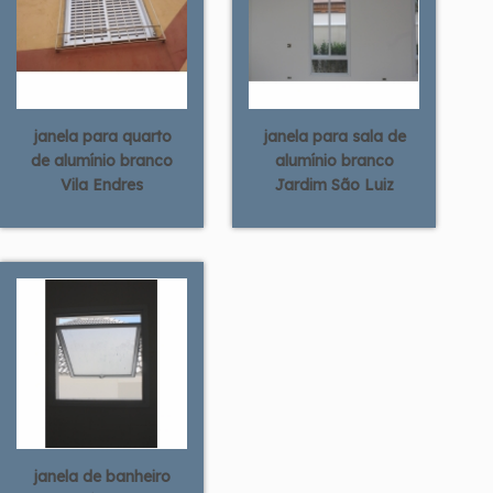
janela para quarto
janela para sala de
de alumínio branco
alumínio branco
Vila Endres
Jardim São Luiz
janela de banheiro