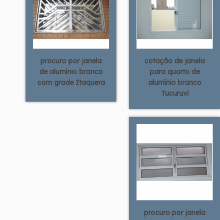
procuro por janela
cotação de janela
de alumínio branco
para quarto de
com grade Itaquera
alumínio branco
Tucuruvi
procuro por janela