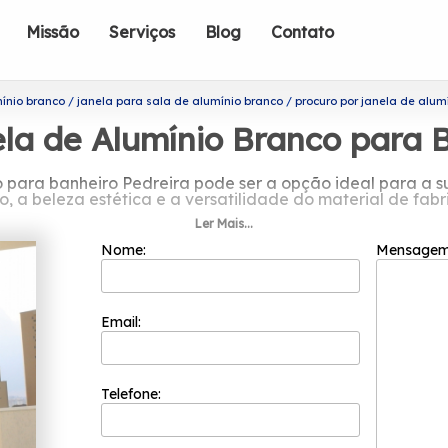
Missão
Serviços
Blog
Contato
ínio branco
janela para sala de alumínio branco
procuro por janela de alum
la de Alumínio Branco para 
o para banheiro Pedreira pode ser a opção ideal para a
o, a beleza estética e a versatilidade do material de fabr
Ler Mais...
rocuro por janela de alumínio branco 
Nome:
Mensage
o melhor custo benefício para seus clientes porque ela p
os para que a satisfação de seus clientes seja atingida. 
sionais tem a sua organização focada nos resultados posi
Email:
de alumínio branco para banheiro Pedreira, Atuando no s
e disponibiliza serviços como o de Janela Basculante Alum
uadriflex estão sempre prontos para prestar o melhor ser
Telefone: