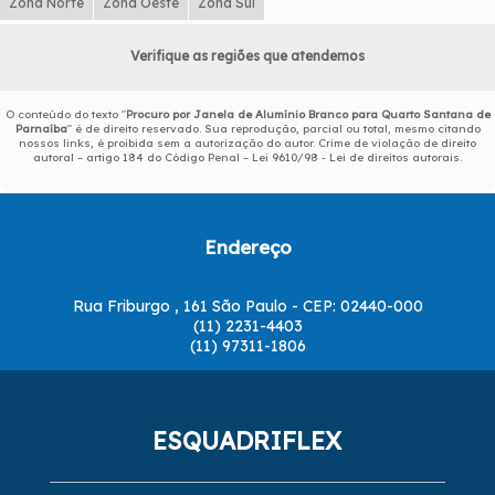
Zona Norte
Zona Oeste
Zona Sul
Verifique as regiões que atendemos
O conteúdo do texto "
Procuro por Janela de Alumínio Branco para Quarto Santana de
Parnaíba
" é de direito reservado. Sua reprodução, parcial ou total, mesmo citando
nossos links, é proibida sem a autorização do autor. Crime de violação de direito
autoral – artigo 184 do Código Penal –
Lei 9610/98 - Lei de direitos autorais
.
Endereço
Rua Friburgo , 161 São Paulo - CEP: 02440-000
(11) 2231-4403
(11) 97311-1806
ESQUADRIFLEX