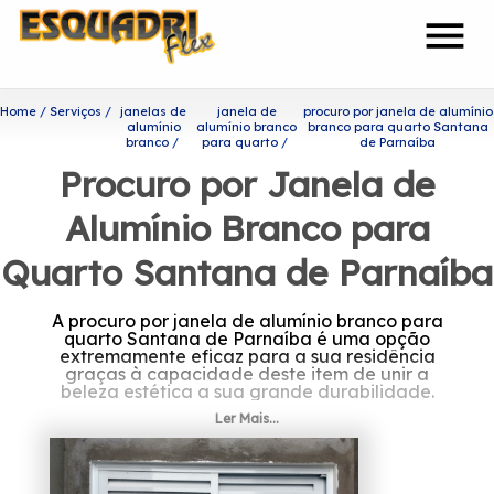
menu
Home
Serviços
janelas de
janela de
procuro por janela de alumínio
alumínio
alumínio branco
branco para quarto Santana
branco
para quarto
de Parnaíba
Procuro por Janela de
Alumínio Branco para
Quarto Santana de Parnaíba
A procuro por janela de alumínio branco para
quarto Santana de Parnaíba é uma opção
extremamente eficaz para a sua residência
graças à capacidade deste item de unir a
beleza estética a sua grande durabilidade.
Ler Mais...
Onde encontrar procuro por
janela de alumínio branco
para quarto Santana de