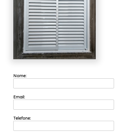
Parnaíba?
Prezando por trabalhar sempre com os seus
valores principais como o comprometimento
com os resultados e empatia com os desejos
do cliente, a Esquadriflex é uma das
empresas mais bem cotadas do segmento de
esquadrias. Isso porque ela tem a sua
organização focada nos resultados positivos
e na segurança.
Se está precisando de procuro por janela de
alumínio branco para quarto Santana de
Parnaíba, A solução que você busca ao se
tratar de esquadrias para o seu caso, pode
Nome:
ser encontrada por meio da empresa
Esquadriflex, por exemplo, PORTA LAMBRIL
ALUMÍNIO, PORTA BALCÃO ALUMÍNIO. Não
deixe de falar conosco para esclarecer cada
uma de suas dúvidas com nossos
Email:
profissionais.
Telefone: