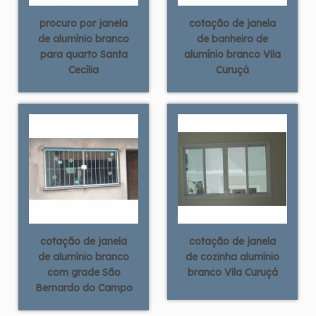
procuro por janela
cotação de janela
de alumínio branco
de banheiro de
para quarto Santa
alumínio branco Vila
Cecília
Curuçá
cotação de janela
cotação de janela
de alumínio branco
de cozinha alumínio
com grade São
branco Vila Curuçá
Bernardo do Campo