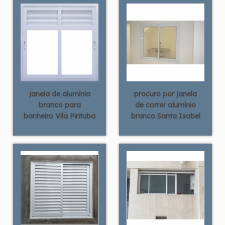
janela de alumínio
procuro por janela
branco para
de correr alumínio
banheiro Vila Pirituba
branco Santa Isabel