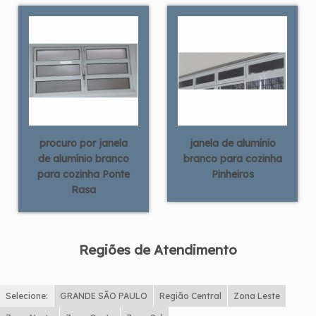
procuro por janela
janela de alumínio
de alumínio branco
branco para cozinha
para cozinha Ponte
Pinheiros
Rasa
Regiões de Atendimento
Selecione:
GRANDE SÃO PAULO
Região Central
Zona Leste