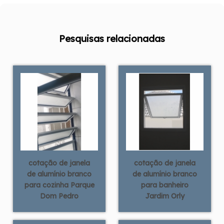
Pesquisas relacionadas
cotação de janela
cotação de janela
de alumínio branco
de alumínio branco
para cozinha Parque
para banheiro
Dom Pedro
Jardim Orly