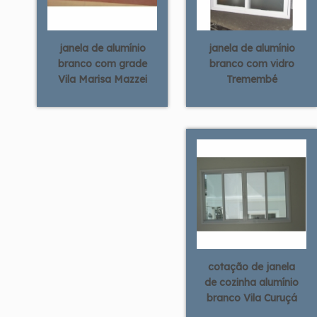
janela de alumínio
janela de alumínio
branco com grade
branco com vidro
Vila Marisa Mazzei
Tremembé
cotação de janela
de cozinha alumínio
branco Vila Curuçá