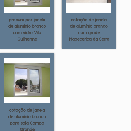
procuro por janela
cotação de janela
de alumínio branco
de alumínio branco
com vidro Vila
com grade
Guilherme
Itapecerica da Serra
cotação de janela
de alumínio branco
para sala Campo
Grande