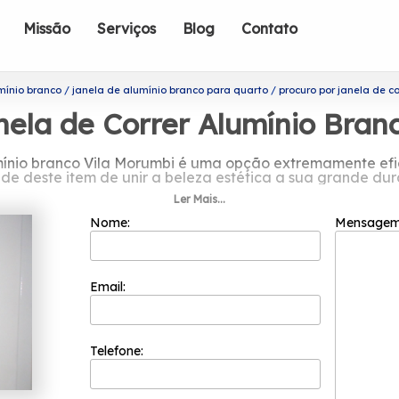
Missão
Serviços
Blog
Contato
mínio branco
janela de alumínio branco para quarto
procuro por janela de c
nela de Correr Alumínio Bran
umínio branco Vila Morumbi é uma opção extremamente efi
e deste item de unir a beleza estética a sua grande dur
Ler Mais...
curo por janela de correr alumínio b
Nome:
Mensage
seus valores principais como o comprometimento com os 
empresas mais bem cotadas do segmento de esquadrias. Is
focada nos resultados positivos e na segurança.
Email:
alumínio branco Vila Morumbi? Na Esquadriflex, você pod
rece opções de serviços como Porta Lambril Alumínio, Port
m produtos e serviços de excelência, como: Fundada em 
quadrias., a Esquadriflex é pioneira no segmento de esq
Telefone:
informações!