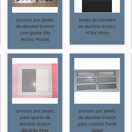
procuro por janela
janela de banheiro
de alumínio branco
de alumínio branco
com grade Vila
M'Boi Mirim
Marisa Mazzei
procuro por janela
procuro por janela
para quarto de
de alumínio branco
alumínio branco
para cozinha Ponte
Ribeirão Pires
Rasa