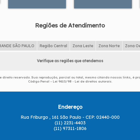
Regiões de Atendimento
RANDE SÃO PAULO
Região Central
Zona Leste
Zona Norte
Zona O
Verifique as regiões que atendemos
de direito reservado. Sua reprodução, parcial ou total, mesmo citando nossos links, é pr
Código Penal –
Lei 9610/98 - Lei de direitos autorais
.
Endereço
Rua Friburgo , 161 São Paulo - CEP: 02440-000
(11) 2231-4403
(11) 97311-1806