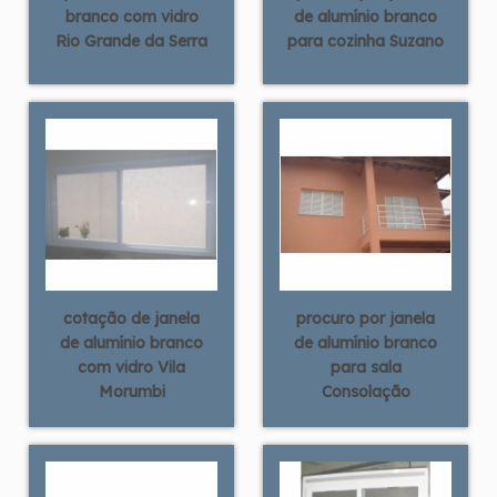
branco com vidro
de alumínio branco
Rio Grande da Serra
para cozinha Suzano
cotação de janela
procuro por janela
de alumínio branco
de alumínio branco
com vidro Vila
para sala
Morumbi
Consolação