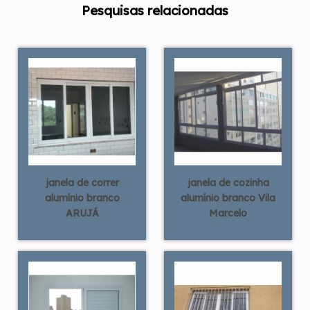
Pesquisas relacionadas
janela de correr
janela de cozinha
alumínio branco
alumínio branco Vila
ARUJÁ
Marcelo