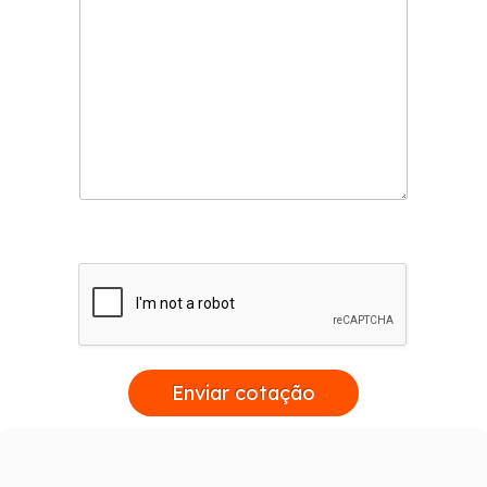
serviços de Janela de Alumínio Lavanderia,
Porta Alumínio, Porta Alumínio Branco, Janela
de Alumínio para Lavanderia e soluções e
tendências com design e alta tecnologia.
Entre em contato!
Enviar cotação