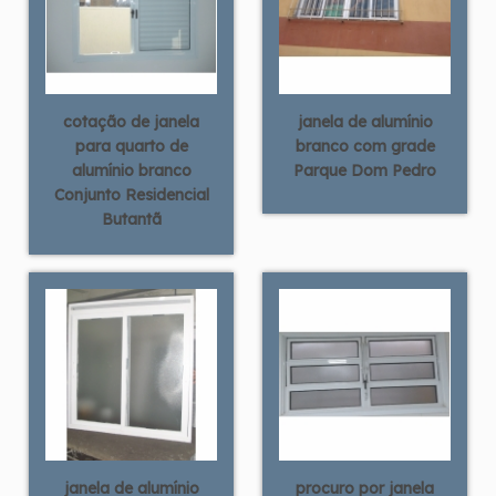
cotação de janela
janela de alumínio
para quarto de
branco com grade
alumínio branco
Parque Dom Pedro
Conjunto Residencial
Butantã
janela de alumínio
procuro por janela