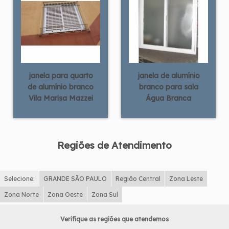
janela para quarto
janela de alumínio
de alumínio branco
branco para sala
Vila Marisa Mazzei
Água Branca
Regiões de Atendimento
Selecione:
GRANDE SÃO PAULO
Região Central
Zona Leste
Zona Norte
Zona Oeste
Zona Sul
Verifique as regiões que atendemos