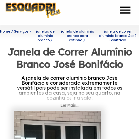
menu
Home
Serviços
janelas de
janela de alumínio
janela de correr
alumínio
branco para
alumínio branco José
branco
cozinha
Bonifácio
Janela de Correr Alumínio
Branco José Bonifácio
A janela de correr alumínio branco José
Bonifácio é considerada extremamente
versátil pois pode ser instalada em todos os
ambientes da casa, seja no seu quarto, na
cozinha ou na sala.
Ler Mais...
Saiba onde encontrar janela
de correr alumínio branco
José Bonifácio
Com a sua fundação em 2002, a Esquadriflex