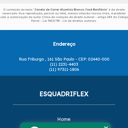
O conteúdo do texto "
Janela de Correr Alumínio Branco José Bonifácio
" é de direito
reservado. Sua reprodução, parcial ou total, mesmo citando nossos links, é proibida
sem a autorização do autor. Crime de violação de direito autoral – artigo 184 do Código
Penal –
Lei 9610/98 - Lei de direitos autorais
.
Endereço
Rua Friburgo , 161 São Paulo - CEP: 02440-000
(11) 2231-4403
(11) 97311-1806
ESQUADRIFLEX
Home
Empresa