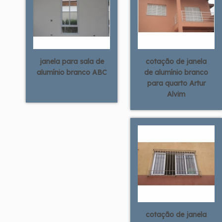
janela para sala de
cotação de janela
alumínio branco ABC
de alumínio branco
para quarto Artur
Alvim
cotação de janela