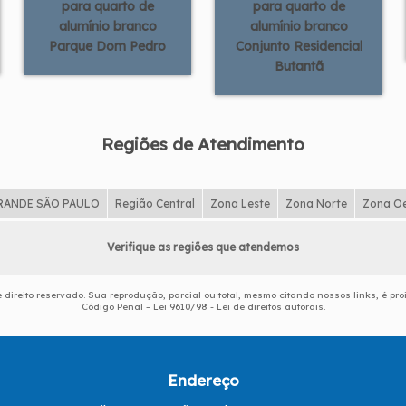
para quarto de
para quarto de
alumínio branco
alumínio branco
Parque Dom Pedro
Conjunto Residencial
Butantã
Regiões de Atendimento
RANDE SÃO PAULO
Região Central
Zona Leste
Zona Norte
Zona O
Verifique as regiões que atendemos
e direito reservado. Sua reprodução, parcial ou total, mesmo citando nossos links, é pro
Código Penal –
Lei 9610/98 - Lei de direitos autorais
.
Endereço