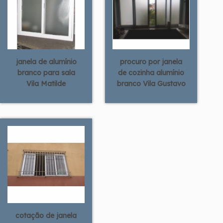
janela de alumínio
procuro por janela
branco para sala
de cozinha alumínio
Vila Matilde
branco Vila Gustavo
cotação de janela