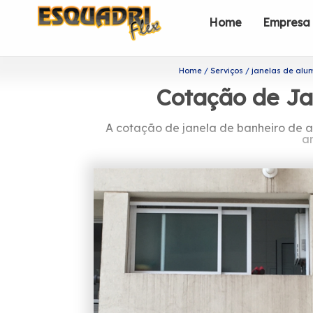
Home
Empresa
Home
Serviços
janelas de alu
Cotação de Ja
A cotação de janela de banheiro de a
am
Saiba onde encontra
Com a sua fundação em 2002, a Esqua
sua organização focada nos resultad
Se estiver precisando de cotação
Esquadriflex. Entre eles, estão: Jan
alternativas. Proporcionando serviços d