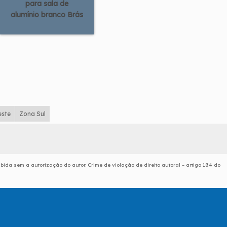
para sala de
alumínio branco Brás
este
Zona Sul
ibida sem a autorização do autor. Crime de violação de direito autoral – artigo 184 do