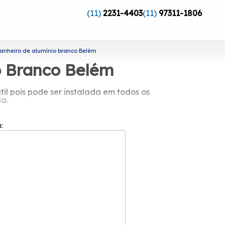
(11)
2231-4403
(11)
97311-1806
anheiro de alumínio branco Belém
o Branco Belém
l pois pode ser instalada em todos os
la.
lumínio branco Belém
m:
mento de esquadrias. A empresa tem a
ato com a empresa quando quiser para
a os serviços proporcionando pela
o Branco 60x60, entre outras diversas
cias com design e alta tecnologia. Entre