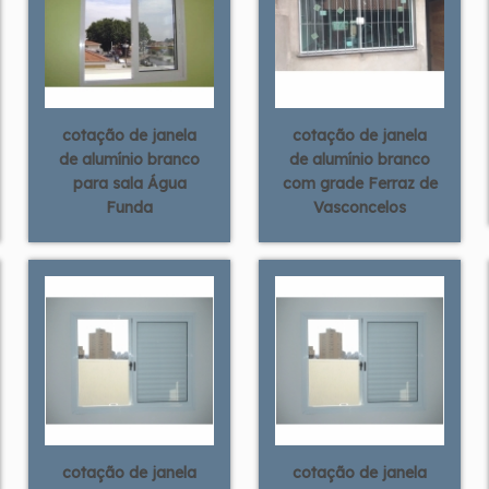
cotação de janela
cotação de janela
de alumínio branco
de alumínio branco
para sala Água
com grade Ferraz de
Funda
Vasconcelos
cotação de janela
cotação de janela