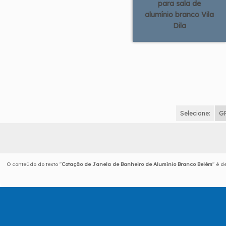
para sala de
alumínio branco Vila
Dila
Selecione:
G
O conteúdo do texto "
Cotação de Janela de Banheiro de Alumínio Branco Belém
" é d