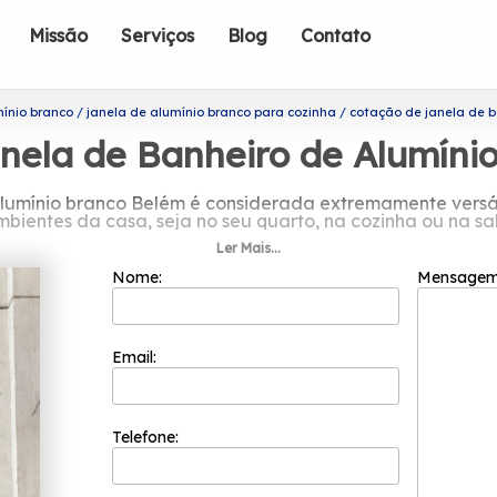
Missão
Serviços
Blog
Contato
mínio branco
janela de alumínio branco para cozinha
cotação de janela de b
nela de Banheiro de Alumíni
lumínio branco Belém é considerada extremamente versáti
bientes da casa, seja no seu quarto, na cozinha ou na sa
Ler Mais...
r cotação de janela de banheiro de a
Nome:
Mensage
driflex já é uma das empresas mais bem cotadas do seg
os positivos e na segurança e você pode entrar em cont
realizar uma cotação sem compromisso.
Email:
 de janela de banheiro de alumínio branco Belém, Conheç
ela de Alumínio com Veneziana, Janela Basculante Alumíni
e excelência, a organização preza pela soluções e tendên
em contato para mais informações!
Telefone: