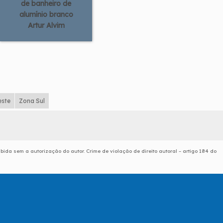
de banheiro de
alumínio branco
Artur Alvim
este
Zona Sul
ibida sem a autorização do autor. Crime de violação de direito autoral – artigo 184 do