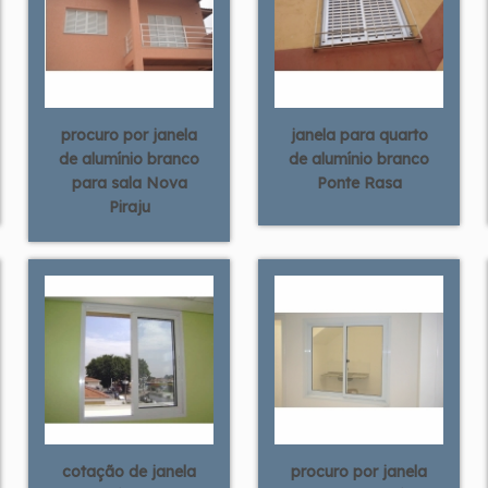
procuro por janela
janela para quarto
de alumínio branco
de alumínio branco
para sala Nova
Ponte Rasa
Piraju
cotação de janela
procuro por janela