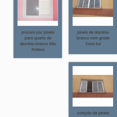
procuro por janela
janela de alumínio
para quarto de
branco com grade
alumínio branco São
Zona Sul
Mateus
cotação de janela