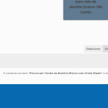
para sala de
alumínio branco Vila
Carrão
Selecione:
G
O conteúdo do texto "
Procuro por Janela de Alumínio Branco com Grade Itapevi
" é d