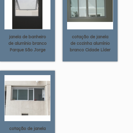
janela de banheiro
cotação de janela
de alumínio branco
de cozinha alumínio
Parque São Jorge
branco Cidade Líder
cotação de janela