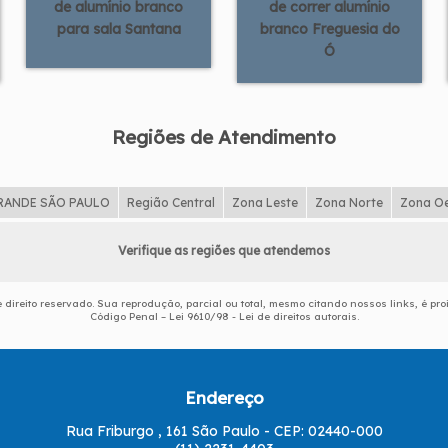
de alumínio branco
de correr alumínio
para sala Santana
branco Freguesia do
Ó
Regiões de Atendimento
RANDE SÃO PAULO
Região Central
Zona Leste
Zona Norte
Zona O
Verifique as regiões que atendemos
e direito reservado. Sua reprodução, parcial ou total, mesmo citando nossos links, é pro
Código Penal –
Lei 9610/98 - Lei de direitos autorais
.
Endereço
Rua Friburgo , 161 São Paulo - CEP: 02440-000