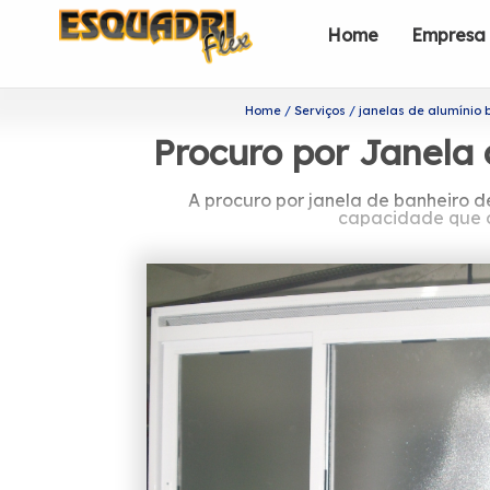
Home
Empresa
Home
Serviços
janelas de alumínio 
Procuro por Janela
A procuro por janela de banheiro d
capacidade que o
Quer conhecer procuro 
Com uma equipe de profissionais form
pedido e a maior inovação e evolução
Caso esteja procurando por procuro po
qualificados a Esquadriflex, disponibi
Branco, entre outros. Entre em cont
garantimos sempre independentement
clientes proc