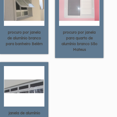
procuro por janela
procuro por janela
de alumínio branco
para quarto de
para banheiro Belém
alumínio branco São
Mateus
janela de alumínio