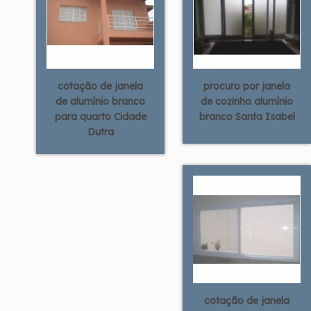
cotação de janela
procuro por janela
de alumínio branco
de cozinha alumínio
para quarto Cidade
branco Santa Isabel
Dutra
cotação de janela