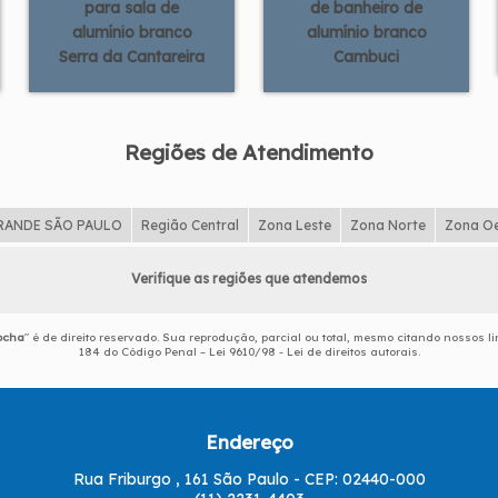
para sala de
de banheiro de
alumínio branco
alumínio branco
Serra da Cantareira
Cambuci
Regiões de Atendimento
RANDE SÃO PAULO
Região Central
Zona Leste
Zona Norte
Zona O
Verifique as regiões que atendemos
ocha
" é de direito reservado. Sua reprodução, parcial ou total, mesmo citando nossos lin
184 do Código Penal –
Lei 9610/98 - Lei de direitos autorais
.
Endereço
Rua Friburgo , 161 São Paulo - CEP: 02440-000