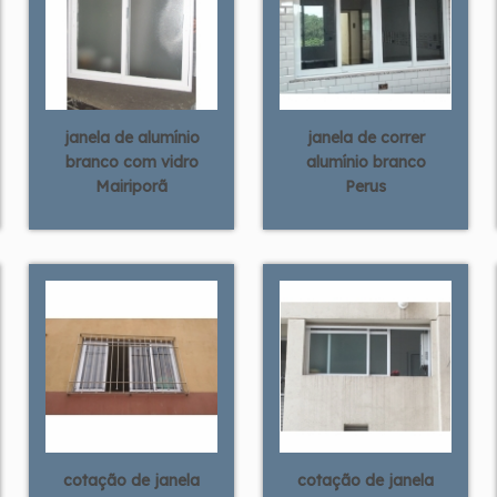
janela de alumínio
janela de correr
branco com vidro
alumínio branco
Mairiporã
Perus
cotação de janela
cotação de janela