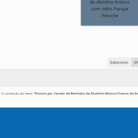
de alumínio branco
com vidro Parque
Peruche
Selecione:
G
O conteúdo do texto "
Procuro por Janela de Banheiro de Alumínio Branco Franco da R