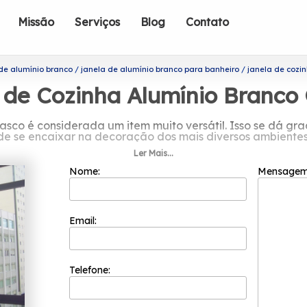
Missão
Serviços
Blog
Contato
de alumínio branco
janela de alumínio branco para banheiro
janela de cozi
 de Cozinha Alumínio Branco
asco é considerada um item muito versátil. Isso se dá g
de se encaixar na decoração dos mais diversos ambientes
Ler Mais...
ecer janela de cozinha alumínio bran
Nome:
Mensage
ada somente por colaboradores competentes que buscam 
 dos processos, a Esquadriflex teve a sua fundação em 
cotadas do segmento de esquadrias.
Email:
ha alumínio branco Osasco, A Esquadriflex atua no segmen
la Integrada Veneziana, Janela de Correr Alumínio, Janela
o para mais informações sobre os produtos e serviços of
e do tamanho do projeto a ser executado, conseguimos 
Telefone:
uram e soluções e tendências com design e alta tecnologi