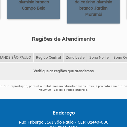
alumínio branco
de cozinha alumínio
Campo Belo
branco Jardim
Morumbi
Regiões de Atendimento
RANDE SÃO PAULO
Região Central
Zona Leste
Zona Norte
Zona O
Verifique as regiões que atendemos
ado. Sua reprodução, parcial ou total, mesmo citando nossos links, é proibida sem a auto
9610/98 - Lei de direitos autorais
.
Endereço
Rua Friburgo , 161 São Paulo - CEP: 02440-000