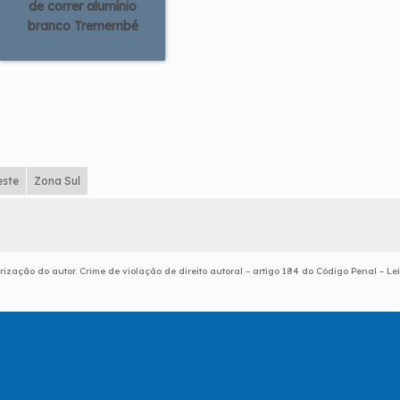
de correr alumínio
branco Tremembé
este
Zona Sul
rização do autor. Crime de violação de direito autoral – artigo 184 do Código Penal –
Lei