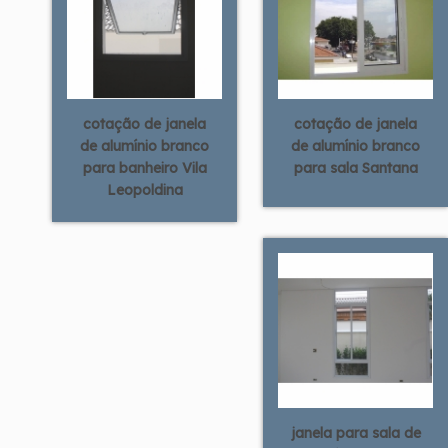
cotação de janela
cotação de janela
de alumínio branco
de alumínio branco
para banheiro Vila
para sala Santana
Leopoldina
janela para sala de