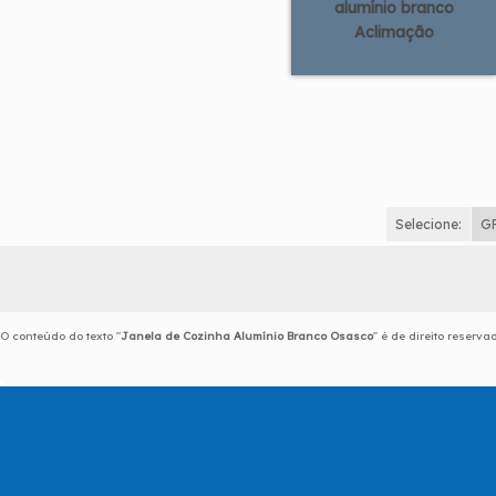
alumínio branco
Aclimação
Selecione:
G
O conteúdo do texto "
Janela de Cozinha Alumínio Branco Osasco
" é de direito reserv