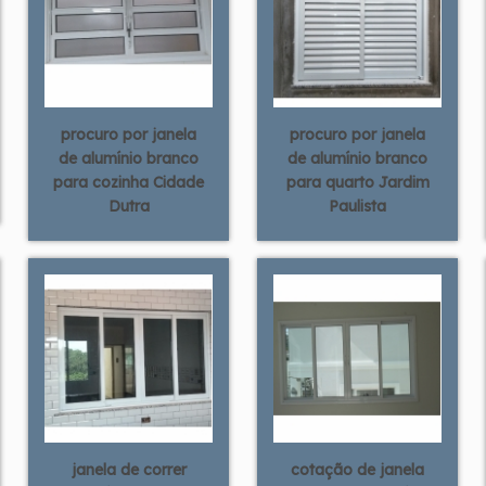
procuro por janela
procuro por janela
de alumínio branco
de alumínio branco
para cozinha Cidade
para quarto Jardim
Dutra
Paulista
janela de correr
cotação de janela