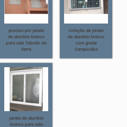
procuro por janela
cotação de janela
de alumínio branco
de alumínio branco
para sala Taboão da
com grade
Serra
Carapicuíba
janela de alumínio
branco para sala