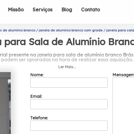
Missão
Serviços
Blog
Contato
s de alumínio branco
janela de alumínio branco com grade
janela para sal
 para Sala de Alumínio Bran
erial presente na janela para sala de alumínio branco Br
podem ser ignoradas na hora de realizar essa aquisição.
Ler Mais...
o por janela para sala de alumínio br
Nome:
Mensage
m 2002 e já é uma das empresas mais bem cotadas do se
colaboradores competentes que buscam a total satisfaçã
inovação e evolução dos processos.
Email:
nio branco Brás? Saiba que a Esquadriflex oferece a sol
dro Fumê, Esquadria de Alumínio Bronze, entre outros ser
erece as melhores soluções do ramo de esquadrias. Conte c
Telefone: