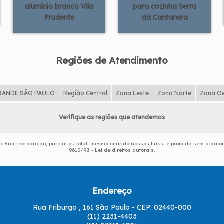
alumínio branco Vila
para cozinha Serra
Prudente
da Cantareira
Regiões de Atendimento
RANDE SÃO PAULO
Região Central
Zona Leste
Zona Norte
Zona O
Verifique as regiões que atendemos
do. Sua reprodução, parcial ou total, mesmo citando nossos links, é proibida sem a autor
9610/98 - Lei de direitos autorais
.
Endereço
Rua Friburgo , 161 São Paulo - CEP: 02440-000
(11) 2231-4403