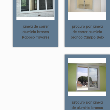
janela de correr
procuro por janela
alumínio branco
de correr alumínio
Raposo Tavares
branco Campo Belo
procuro por janela
de alumínio branco