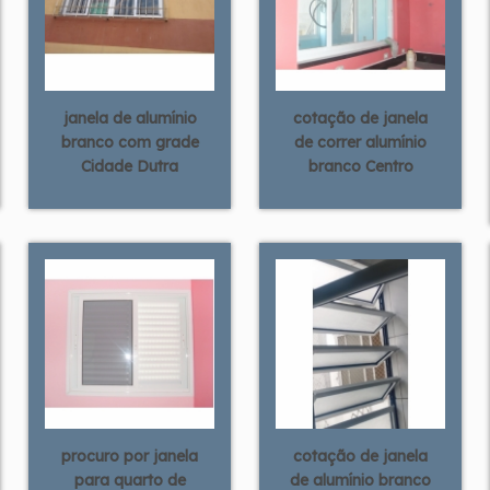
janela de alumínio
cotação de janela
branco com grade
de correr alumínio
Cidade Dutra
branco Centro
procuro por janela
cotação de janela
para quarto de
de alumínio branco