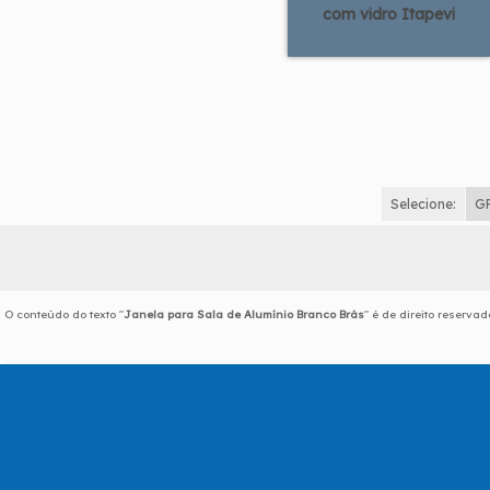
com vidro Itapevi
Selecione:
G
O conteúdo do texto "
Janela para Sala de Alumínio Branco Brás
" é de direito reserva