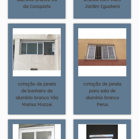
da Conquista
Jardim Iguatemi
cotação de janela
cotação de janela
de banheiro de
para sala de
alumínio branco Vila
alumínio branco
Marisa Mazzei
Perus