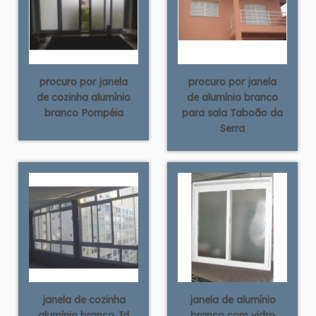
procuro por janela
procuro por janela
de cozinha alumínio
de alumínio branco
branco Pompéia
para sala Taboão da
Serra
janela de cozinha
janela de alumínio
alumínio branco Jd
branco com vidro