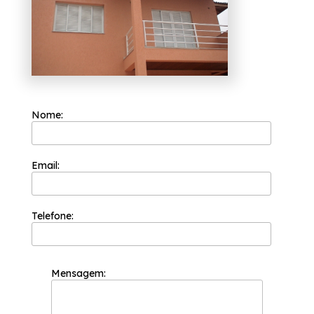
A Esquadriflex teve a sua fundação em 2002
e já é uma das empresas mais bem cotadas
do segmento de esquadrias. A sua equipe de
profissionais é formada somente por
colaboradores competentes que buscam a
total satisfação do cliente em cada pedido e
a maior inovação e evolução dos processos.
Caso esteja procurando por cotação de
Nome:
janela de alumínio branco para quarto
Ipiranga, Saiba que com a Esquadriflex você
pode achar serviços como o de portas de
alumínio é uma ótima escolha, inovadora e
Email:
prática para seu lar pois são boas para
dividir ambientes e permitem que uma
grande parte da claridade natural seja
aproveitada, entre outras opções que são
oferecidas para a sua necessidade.
Telefone:
Proporcionando serviços de excelência, a
organização preza pela soluções e
tendências com design e alta tecnologia.
Entre em contato para mais informações!
Mensagem: