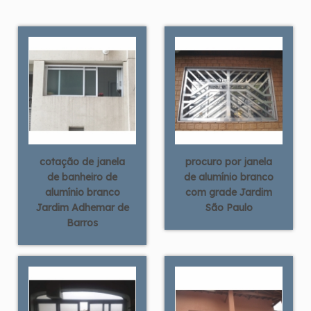
cotação de janela
procuro por janela
de banheiro de
de alumínio branco
alumínio branco
com grade Jardim
Jardim Adhemar de
São Paulo
Barros