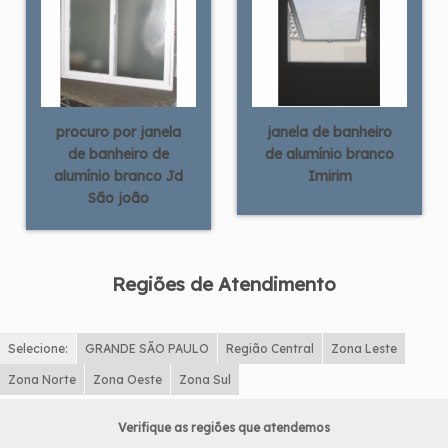
procuro por janela
janela de banheiro
de banheiro de
de alumínio branco
alumínio branco Jd
Imirim
São joão
Regiões de Atendimento
Selecione:
GRANDE SÃO PAULO
Região Central
Zona Leste
Zona Norte
Zona Oeste
Zona Sul
Verifique as regiões que atendemos