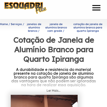
menu
Home
Serviços
janelas de
janela de
cotação de janela de
alumínio
alumínio branco
alumínio branco para
branco
com grade
quarto Ipiranga
Cotação de Janela de
Alumínio Branco para
Quarto Ipiranga
A durabilidade e resistência do material
presente na cotação de janela de alumínio
branco para quarto Ipiranga são algumas
das vantagens que não podem ser ignoradas
na hora de realizar essa aquisição.
Ler Mais...
Procurando por cotação de
janela de alumínio branco
para quarto Ipiranga?