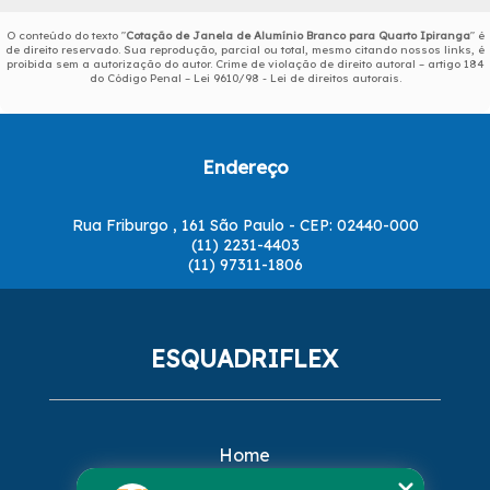
O conteúdo do texto "
Cotação de Janela de Alumínio Branco para Quarto Ipiranga
" é
de direito reservado. Sua reprodução, parcial ou total, mesmo citando nossos links, é
proibida sem a autorização do autor. Crime de violação de direito autoral – artigo 184
do Código Penal –
Lei 9610/98 - Lei de direitos autorais
.
Endereço
Rua Friburgo , 161 São Paulo - CEP: 02440-000
(11) 2231-4403
(11) 97311-1806
ESQUADRIFLEX
Home
Empresa