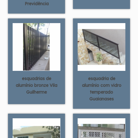
Previdência
esquadrias de
esquadria de
alumínio bronze Vila
alumínio com vidro
Guilherme
temperado
Guaianases