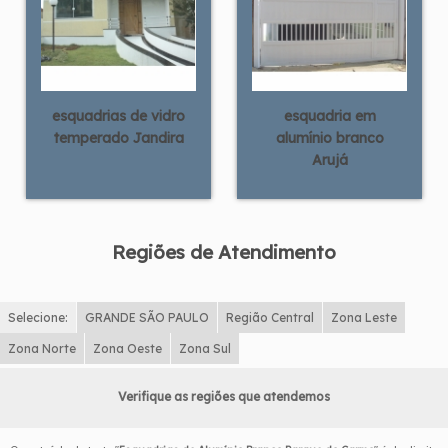
esquadrias de vidro
esquadria em
temperado Jandira
alumínio branco
Arujá
Regiões de Atendimento
Selecione:
GRANDE SÃO PAULO
Região Central
Zona Leste
Zona Norte
Zona Oeste
Zona Sul
Verifique as regiões que atendemos