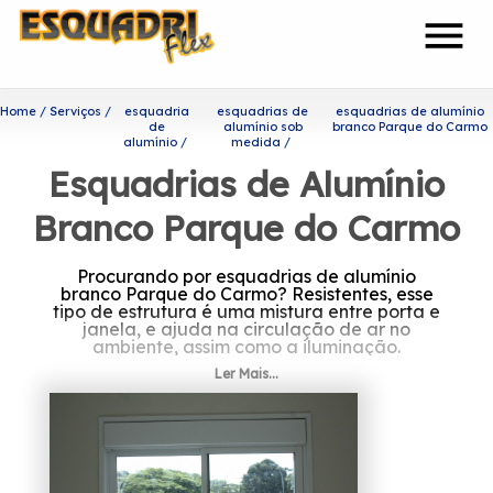
menu
Home
Serviços
esquadria
esquadrias de
esquadrias de alumínio
de
alumínio sob
branco Parque do Carmo
alumínio
medida
Esquadrias de Alumínio
Branco Parque do Carmo
Procurando por esquadrias de alumínio
branco Parque do Carmo? Resistentes, esse
tipo de estrutura é uma mistura entre porta e
janela, e ajuda na circulação de ar no
ambiente, assim como a iluminação.
Ler Mais...
Como achar esquadrias de
alumínio branco Parque do
Carmo?
Visando sempre a satisfação de seus clientes,