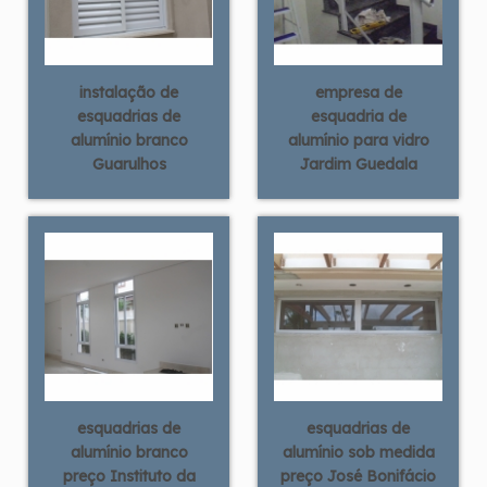
instalação de
empresa de
esquadrias de
esquadria de
alumínio branco
alumínio para vidro
Guarulhos
Jardim Guedala
esquadrias de
esquadrias de
alumínio branco
alumínio sob medida
preço Instituto da
preço José Bonifácio