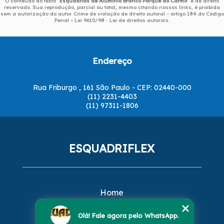
O conteúdo do texto "
Esquadrias de Alumínio Branco Parque do Carmo
" é de direito
reservado. Sua reprodução, parcial ou total, mesmo citando nossos links, é proibida
sem a autorização do autor. Crime de violação de direito autoral – artigo 184 do Código
Penal –
Lei 9610/98 - Lei de direitos autorais
.
Endereço
Rua Friburgo , 161 São Paulo - CEP: 02440-000
(11) 2231-4403
(11) 97311-1806
ESQUADRIFLEX
Home
Empresa
Missão
Olá! Fale agora pelo WhatsApp.
Serviços