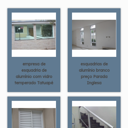
empresa de
esquadrias de
esquadria de
alumínio branco
alumínio com vidro
preço Parada
temperado Tatuapé
Inglesa