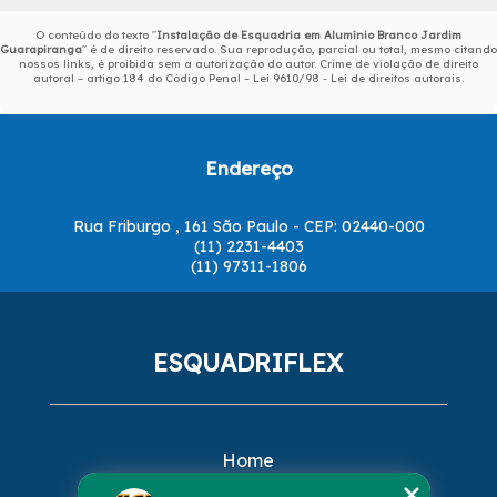
O conteúdo do texto "
Instalação de Esquadria em Alumínio Branco Jardim
Guarapiranga
" é de direito reservado. Sua reprodução, parcial ou total, mesmo citando
nossos links, é proibida sem a autorização do autor. Crime de violação de direito
autoral – artigo 184 do Código Penal –
Lei 9610/98 - Lei de direitos autorais
.
Endereço
Rua Friburgo , 161 São Paulo - CEP: 02440-000
(11) 2231-4403
(11) 97311-1806
ESQUADRIFLEX
Home
Empresa