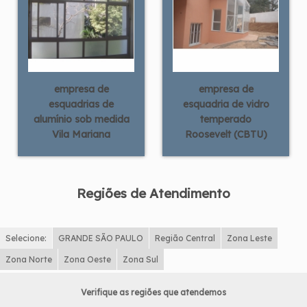
empresa de
empresa de
esquadrias de
esquadria de vidro
alumínio sob medida
temperado
Vila Mariana
Roosevelt (CBTU)
Regiões de Atendimento
Selecione:
GRANDE SÃO PAULO
Região Central
Zona Leste
Zona Norte
Zona Oeste
Zona Sul
Verifique as regiões que atendemos