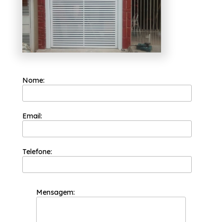
serviços de extrema qualidade, como: Janela
Basculante em Alumínio, Janela de Esquadria
de Alumínio. Oferecendo os melhores serviços
do segmento de esquadrias, a organização
oferece garantimos sempre
independentemente do tamanho do projeto a
ser executado, conseguimos sempre obter a
perfeição que nossos clientes procuram e
soluções e tendências com design e alta
tecnologia priorizando sempre as
necessidades dos seus clientes.
Nome:
Email:
Telefone:
Mensagem: