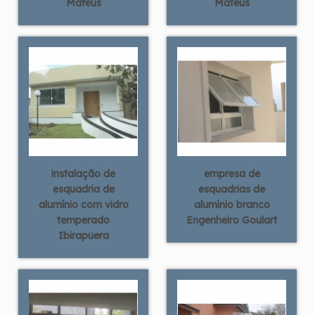
Mateus
Mateus
instalação de
empresa de
esquadria de
esquadrias de
alumínio com vidro
alumínio branco
temperado
Engenheiro Goulart
Ibirapuera