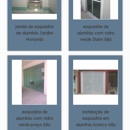
janela de esquadria
esquadria de
de alumínio Jardim
alumínio com vidro
Morumbi
verde Itaim Bibi
esquadria de
instalação de
alumínio com vidro
esquadria em
verde preço São
alumínio branco São