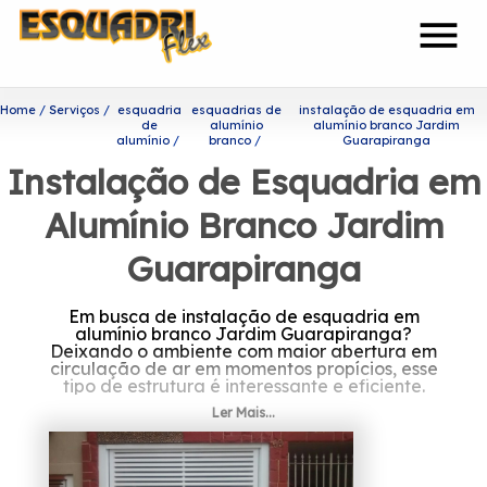
menu
Home
Serviços
esquadria
esquadrias de
instalação de esquadria em
de
alumínio
alumínio branco Jardim
alumínio
branco
Guarapiranga
Instalação de Esquadria em
Alumínio Branco Jardim
Guarapiranga
Em busca de instalação de esquadria em
alumínio branco Jardim Guarapiranga?
Deixando o ambiente com maior abertura em
circulação de ar em momentos propícios, esse
tipo de estrutura é interessante e eficiente.
Ler Mais...
Caso esteja procurando por instalação de
esquadria em alumínio branco Jardim
Guarapiranga, A Esquadriflex atua no ramo
de esquadrias e oferece aos seus clientes