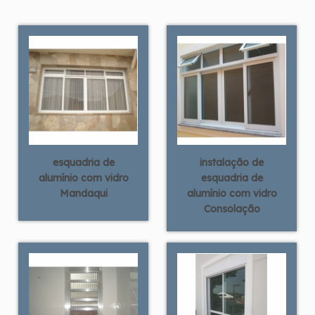
esquadria de
instalação de
alumínio com vidro
esquadria de
Mandaqui
alumínio com vidro
Consolação