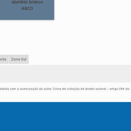
alumínio branco
ABCD
este
Zona Sul
oibida sem a autorização do autor. Crime de violação de direito autoral – artigo 184 do