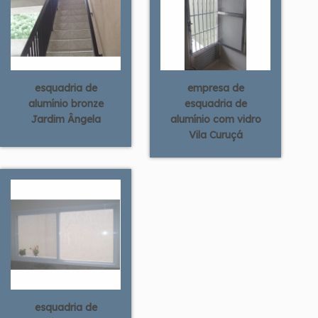
esquadria de
empresa de
alumínio bronze
esquadria de
Jardim Ângela
alumínio com vidro
Vila Curuçá
esquadria de