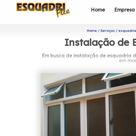
Home
Empresa
Home
Serviços
esquadria
Instalação de 
Em busca de instalação de esquadria d
em mome
Precisa encontrar instalação de esq
Esquadriflex, disponibiliza diversos 
outros. Priorizando as necessidades 