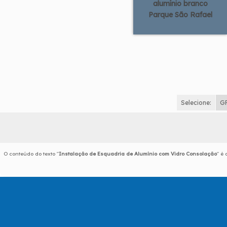
alumínio branco
Parque São Rafael
Selecione:
G
O conteúdo do texto "
Instalação de Esquadria de Alumínio com Vidro Consolação
" é 