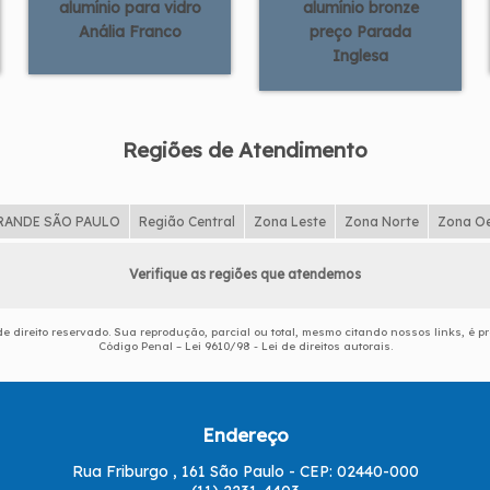
alumínio para vidro
alumínio bronze
Anália Franco
preço Parada
Inglesa
Regiões de Atendimento
RANDE SÃO PAULO
Região Central
Zona Leste
Zona Norte
Zona O
Verifique as regiões que atendemos
de direito reservado. Sua reprodução, parcial ou total, mesmo citando nossos links, é pr
Código Penal –
Lei 9610/98 - Lei de direitos autorais
.
Endereço
Rua Friburgo , 161 São Paulo - CEP: 02440-000