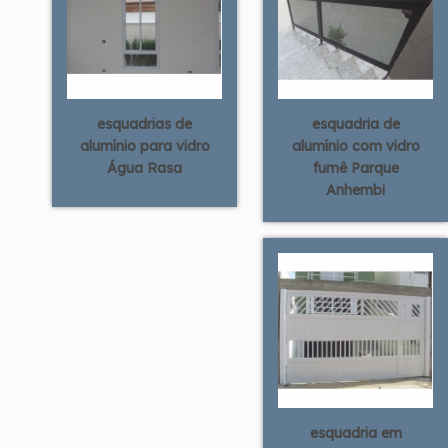
esquadrias de
esquadria de
alumínio para vidro
alumínio com vidro
Água Rasa
fumê Parque
Anhembi
esquadria em