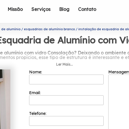
Missão
Serviços
Blog
Contato
 de alumínio
esquadrias de alumínio branco
instalação de esquadria de al
Esquadria de Alumínio com V
e alumínio com vidro Consolação? Deixando o ambiente 
ntos propícios, esse tipo de estrutura é interessante e ef
Ler Mais...
uadria de alumínio com vidro Consolação? Contando com pr
serviços. Entre eles é possível encontrar: Cortinas de Vidro
Nome:
Mensage
seus clientes, a Esquadriflex oferece as melhores soluçõ
equipe da Esquadriflex!
Email:
Telefone: