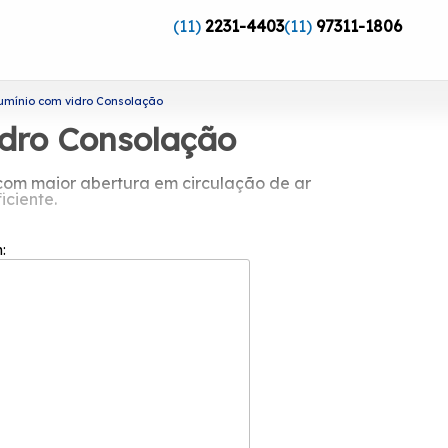
(11)
2231-4403
(11)
97311-1806
umínio com vidro Consolação
idro Consolação
com maior abertura em circulação de ar
iciente.
ofissionais altamente qualificados a
, Esquadrias de Alumínio Branco, entre
m:
es do ramo de esquadrias. Conte com a