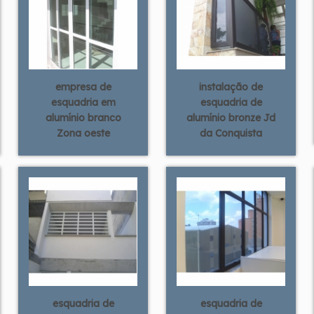
empresa de
instalação de
esquadria em
esquadria de
alumínio branco
alumínio bronze Jd
Zona oeste
da Conquista
esquadria de
esquadria de