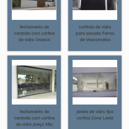
fechamento de
cortinas de vidro
varanda com cortina
para sacada Ferraz
de vidro Osasco
de Vasconcelos
fechamento de
janela de vidro tipo
varanda com cortina
cortina Zona Leste
de vidro preço São