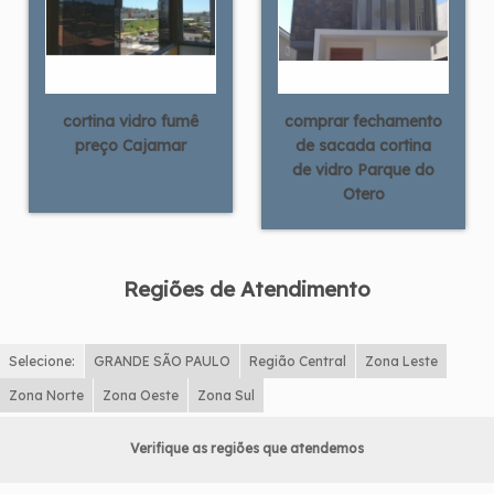
cortina vidro fumê
comprar fechamento
preço Cajamar
de sacada cortina
de vidro Parque do
Otero
Regiões de Atendimento
Selecione:
GRANDE SÃO PAULO
Região Central
Zona Leste
Zona Norte
Zona Oeste
Zona Sul
Verifique as regiões que atendemos