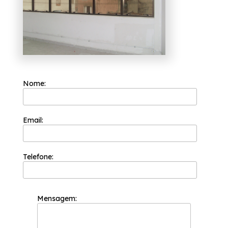
segurança. Ela procura trabalhar sempre com
a máxima eficiência e qualidade em seus
serviços e é capaz de garantir o melhor custo
benefício para seus clientes para que a
satisfação deles seja atingida.
Precisando de fechamento cortinas de vidro
Vila Marisa Mazzei? Você pode contar com a
Esquadriflex para solicitar serviços do ramo
de esquadrias, por exemplo, Janela de
Nome:
Alumínio Lavanderia, Porta Alumínio.
Proporcionando serviços de excelência, a
organização preza pela soluções e
tendências com design e alta tecnologia.
Entre em contato para mais informações!
Email:
Telefone:
Mensagem: