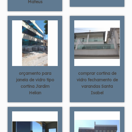
Mateus
orçamento para
comprar cortina de
janela de vidro tipo
vidro fechamento de
cortina Jardim
varandas Santa
Helian
Isabel