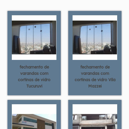
fechamento de
fechamento de
varandas com
varandas com
cortinas de vidro
cortinas de vidro Vila
Tucuruvi
Mazzei