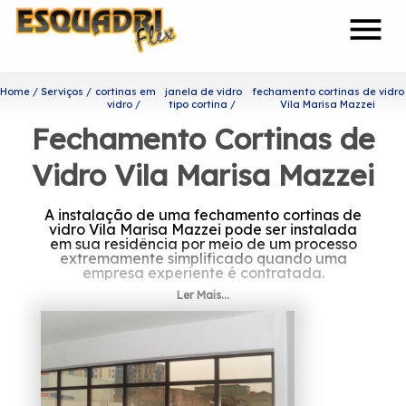
menu
Home
Serviços
cortinas em
janela de vidro
fechamento cortinas de vidro
vidro
tipo cortina
Vila Marisa Mazzei
Fechamento Cortinas de
Vidro Vila Marisa Mazzei
A instalação de uma fechamento cortinas de
vidro Vila Marisa Mazzei pode ser instalada
em sua residência por meio de um processo
extremamente simplificado quando uma
empresa experiente é contratada.
Ler Mais...
Você está procurando por
fechamento cortinas de vidro
Vila Marisa Mazzei?
A Esquadriflex tem a sua organização
focada nos resultados positivos e na