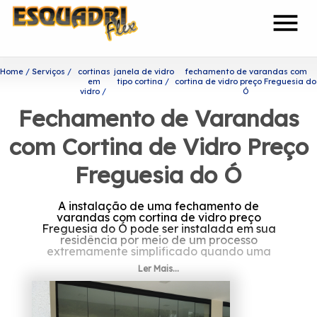
menu
Home
Serviços
cortinas
janela de vidro
fechamento de varandas com
em
tipo cortina
cortina de vidro preço Freguesia do
vidro
Ó
Fechamento de Varandas
com Cortina de Vidro Preço
Freguesia do Ó
A instalação de uma fechamento de
varandas com cortina de vidro preço
Freguesia do Ó pode ser instalada em sua
residência por meio de um processo
extremamente simplificado quando uma
empresa experiente é contratada.
Ler Mais...
Você está procurando por
fechamento de varandas com