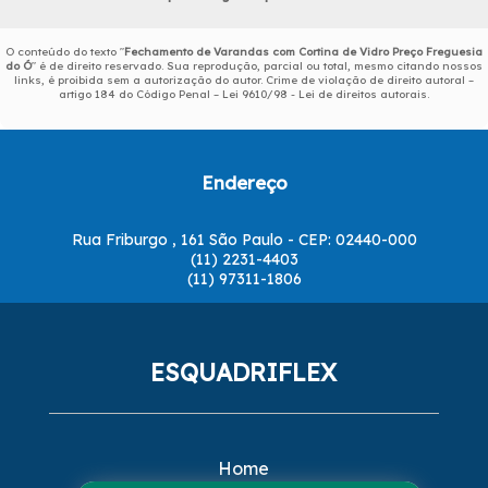
O conteúdo do texto "
Fechamento de Varandas com Cortina de Vidro Preço Freguesia
do Ó
" é de direito reservado. Sua reprodução, parcial ou total, mesmo citando nossos
links, é proibida sem a autorização do autor. Crime de violação de direito autoral –
artigo 184 do Código Penal –
Lei 9610/98 - Lei de direitos autorais
.
Endereço
Rua Friburgo , 161 São Paulo - CEP: 02440-000
(11) 2231-4403
(11) 97311-1806
ESQUADRIFLEX
Home