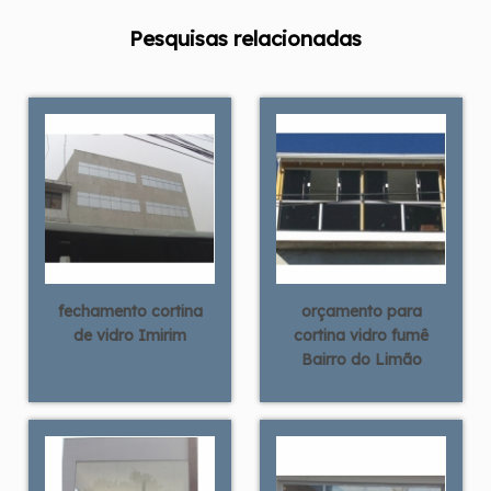
Pesquisas relacionadas
fechamento cortina
orçamento para
de vidro Imirim
cortina vidro fumê
Bairro do Limão