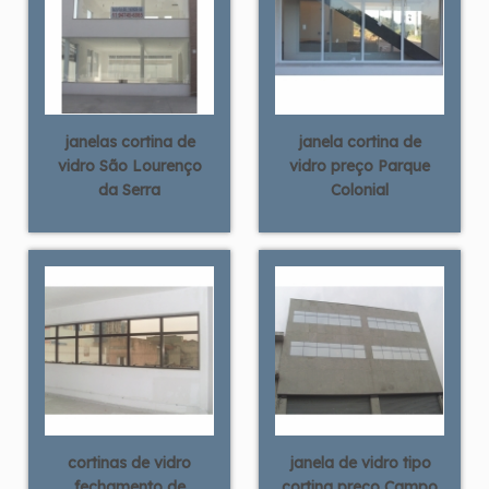
janelas cortina de
janela cortina de
vidro São Lourenço
vidro preço Parque
da Serra
Colonial
cortinas de vidro
janela de vidro tipo
fechamento de
cortina preço Campo