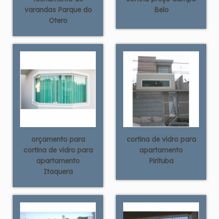
varandas Parque do
Belo
Otero
orçamento para
cortina de vidro para
cortina de vidro para
apartamento
apartamento
Pirituba
Itaquera