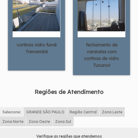
cortinas vidro fumê
fechamento de
Tremembé
varandas com
cortinas de vidro
Tucuruvi
Regiões de Atendimento
Selecione:
GRANDE SÃO PAULO
Região Central
Zona Leste
Zona Norte
Zona Oeste
Zona Sul
Verifique as regiões que atendemos