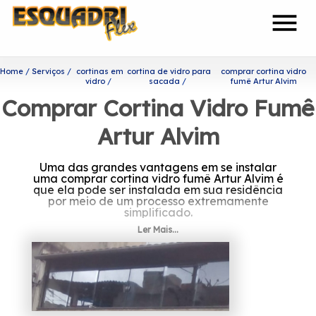
menu
Home
Serviços
cortinas em
cortina de vidro para
comprar cortina vidro
vidro
sacada
fumê Artur Alvim
Comprar Cortina Vidro Fumê
Artur Alvim
Uma das grandes vantagens em se instalar
uma comprar cortina vidro fumê Artur Alvim é
que ela pode ser instalada em sua residência
por meio de um processo extremamente
simplificado.
Ler Mais...
Onde encontrar comprar
cortina vidro fumê Artur
Alvim?
Prezando por trabalhar sempre com os seus
valores principais como o comprometimento