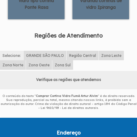
vidro tipo cortina
varanda cortinas de
Ponte Rasa
vidro Ipiranga
Regiões de Atendimento
Selecione:
GRANDE SÃO PAULO
Região Central
Zona Leste
Zona Norte
Zona Oeste
Zona Sul
Verifique as regiões que atendemos
O conteúdo do texto "
Comprar Cortina Vidro Fumê Artur Alvim
" é de direito reservado.
Sua reprodução, parcial ou total, mesmo citando nossos links, é proibida sem a
autorização do autor. Crime de violação de direito autoral – artigo 184 do Código Penal
–
Lei 9610/98 - Lei de direitos autorais
.
Endereço