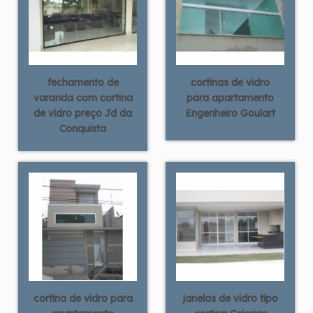
fechamento de
cortinas de vidro
varanda com cortina
para apartamento
de vidro preço Jd da
Engenheiro Goulart
Conquista
cortina de vidro para
janelas de vidro tipo