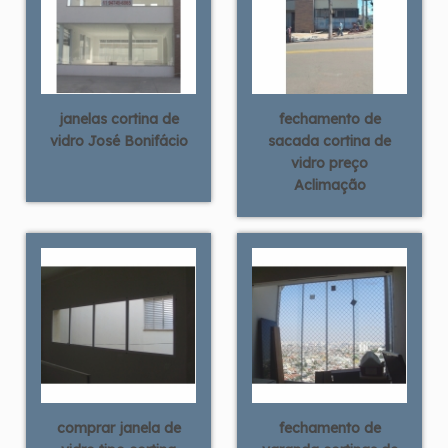
janelas cortina de
fechamento de
vidro José Bonifácio
sacada cortina de
vidro preço
Aclimação
comprar janela de
fechamento de