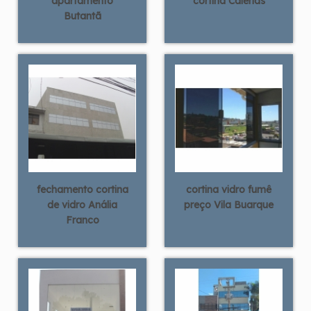
apartamento
cortina Caierias
Butantã
fechamento cortina
cortina vidro fumê
de vidro Anália
preço Vila Buarque
Franco