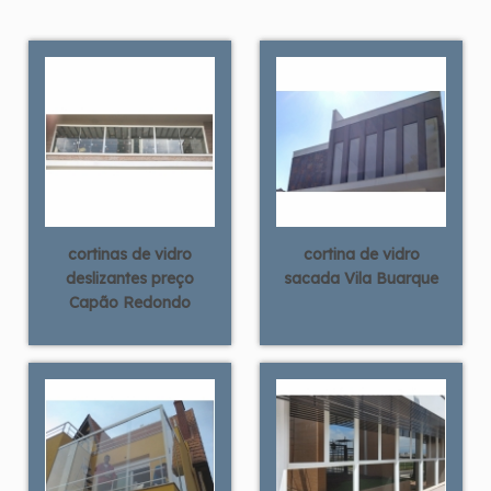
cortinas de vidro
cortina de vidro
deslizantes preço
sacada Vila Buarque
Capão Redondo