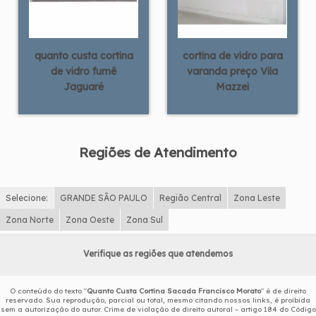
quanto custa cortina
cortina de vidro para
de vidro fumê
varanda preço Vila
Jaguaré
Mazzei
Regiões de Atendimento
Selecione:
GRANDE SÃO PAULO
Região Central
Zona Leste
Zona Norte
Zona Oeste
Zona Sul
Verifique as regiões que atendemos
O conteúdo do texto "
Quanto Custa Cortina Sacada Francisco Morato
" é de direito
reservado. Sua reprodução, parcial ou total, mesmo citando nossos links, é proibida
sem a autorização do autor. Crime de violação de direito autoral – artigo 184 do Código