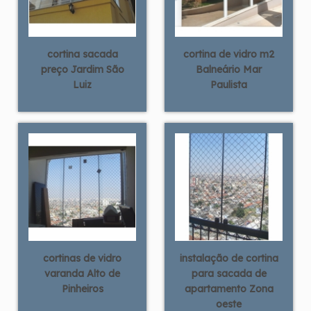
cortina sacada
cortina de vidro m2
preço Jardim São
Balneário Mar
Luiz
Paulista
cortinas de vidro
instalação de cortina
varanda Alto de
para sacada de
Pinheiros
apartamento Zona
oeste