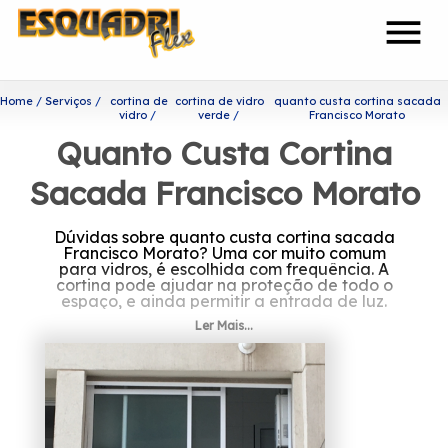
menu
Home
Serviços
cortina de
cortina de vidro
quanto custa cortina sacada
vidro
verde
Francisco Morato
Quanto Custa Cortina
Sacada Francisco Morato
Dúvidas sobre quanto custa cortina sacada
Francisco Morato? Uma cor muito comum
para vidros, é escolhida com frequência. A
cortina pode ajudar na proteção de todo o
espaço, e ainda permitir a entrada de luz.
Ler Mais...
Invista em quanto custa
cortina sacada Francisco
Morato
Fundada em 2002 por profissionais
capacitados, a Esquadriflex é uma das