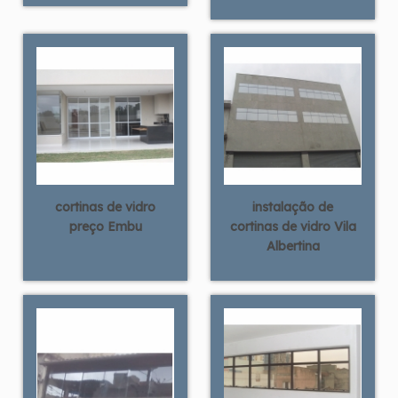
cortinas de vidro
instalação de
preço Embu
cortinas de vidro Vila
Albertina