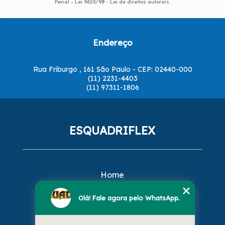
Penal –
Lei 9610/98 - Lei de direitos autorais
.
Endereço
Rua Friburgo , 161 São Paulo - CEP: 02440-000
(11) 2231-4403
(11) 97311-1806
ESQUADRIFLEX
Home
Empresa
Missão
Olá! Fale agora pelo WhatsApp.
Serviços
Contato