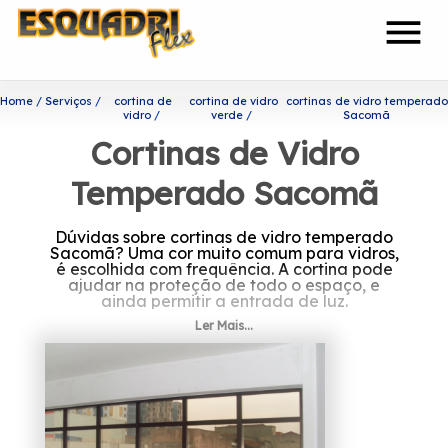
menu
Home
Serviços
cortina de
cortina de vidro
cortinas de vidro temperado
vidro
verde
Sacomã
Cortinas de Vidro
Temperado Sacomã
Dúvidas sobre cortinas de vidro temperado
Sacomã? Uma cor muito comum para vidros,
é escolhida com frequência. A cortina pode
ajudar na proteção de todo o espaço, e
ainda permitir a entrada de luz.
Ler Mais...
Invista em cortinas de vidro
temperado Sacomã
Fundada em 2002 por profissionais
capacitados, a Esquadriflex é uma das
principais empresas do segmento de