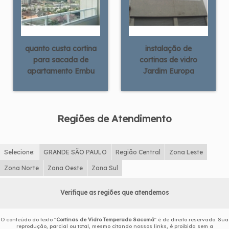
quanto custa cortina
instalação de
para sacada de
cortinas de vidro
apartamento Embu
Jardim Europa
Regiões de Atendimento
Selecione:
GRANDE SÃO PAULO
Região Central
Zona Leste
Zona Norte
Zona Oeste
Zona Sul
Verifique as regiões que atendemos
O conteúdo do texto "
Cortinas de Vidro Temperado Sacomã
" é de direito reservado. Sua
reprodução, parcial ou total, mesmo citando nossos links, é proibida sem a