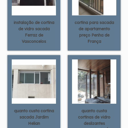
instalação de cortina
cortina para sacada
de vidro sacada
de apartamento
Ferraz de
preço Penha de
Vasconcelos
França
quanto custa cortina
quanto custa
sacada Jardim
cortinas de vidro
Helian
deslizantes