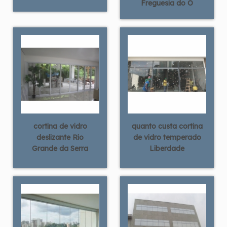
Freguesia do Ó
cortina de vidro
quanto custa cortina
deslizante Rio
de vidro temperado
Grande da Serra
Liberdade