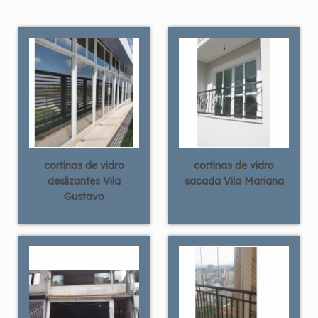
cortinas de vidro
cortinas de vidro
deslizantes Vila
sacada Vila Mariana
Gustavo