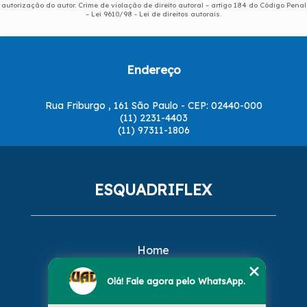
autorização do autor. Crime de violação de direito autoral – artigo 184 do Código Penal
–
Lei 9610/98 - Lei de direitos autorais
.
Endereço
Rua Friburgo , 161 São Paulo - CEP: 02440-000
(11) 2231-4403
(11) 97311-1806
ESQUADRIFLEX
Home
Empresa
Missão
Olá! Fale agora pelo WhatsApp.
Serviços
Contato