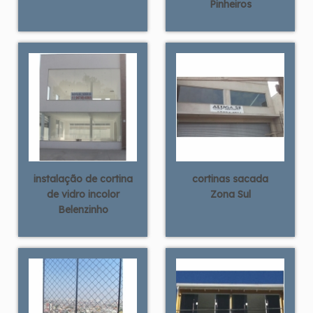
Pinheiros
instalação de cortina
cortinas sacada
de vidro incolor
Zona Sul
Belenzinho