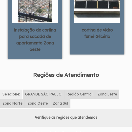
instalação de cortina
cortina de vidro
para sacada de
fumê Glicério
apartamento Zona
oeste
Regiões de Atendimento
Selecione:
GRANDE SÃO PAULO
Região Central
Zona Leste
Zona Norte
Zona Oeste
Zona Sul
Verifique as regiões que atendemos