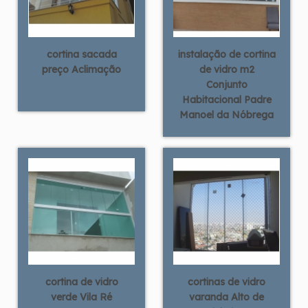
cortina sacada
instalação de cortina
preço Aclimação
de vidro m2
Conjunto
Habitacional Padre
Manoel da Nóbrega
cortina de vidro
cortinas de vidro
verde Vila Ré
varanda Alto de