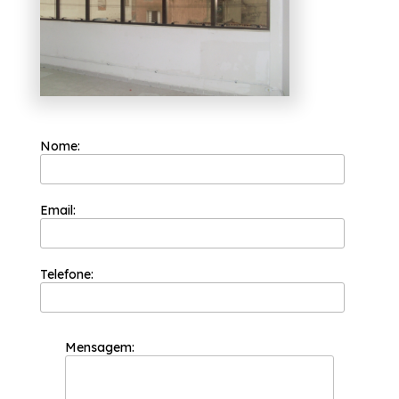
esquadrias, e conta com um trabalho
diferenciado.
Caso esteja procurando por cortinas de vidro
temperado Ipiranga, A Esquadriflex atua no
segmento de esquadrias e disponibiliza para
seus clientes serviços como os Janela
Integrada Veneziana, Janela de Correr
Alumínio, Janela de Correr Alumínio 4 Folhas,
Janela Veneziana Alumínio. Fale conosco e
solicite já o que precisa com toda a
Nome:
qualidade necessária, estamos a disposição.
Email:
Telefone:
Mensagem: