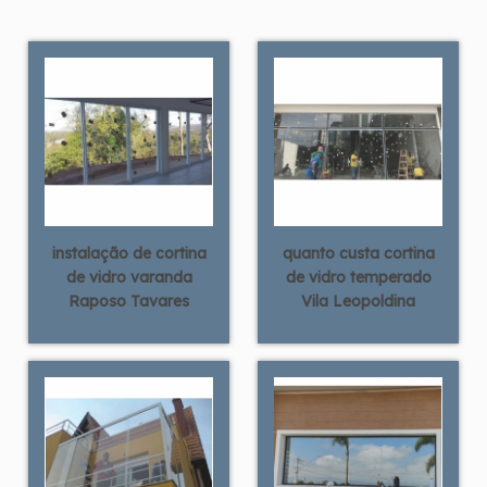
instalação de cortina
quanto custa cortina
de vidro varanda
de vidro temperado
Raposo Tavares
Vila Leopoldina