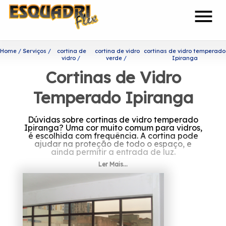
menu
Home
Serviços
cortina de
cortina de vidro
cortinas de vidro temperado
vidro
verde
Ipiranga
Cortinas de Vidro
Temperado Ipiranga
Dúvidas sobre cortinas de vidro temperado
Ipiranga? Uma cor muito comum para vidros,
é escolhida com frequência. A cortina pode
ajudar na proteção de todo o espaço, e
ainda permitir a entrada de luz.
Ler Mais...
Invista em cortinas de vidro
temperado Ipiranga
Fundada em 2002 por profissionais
capacitados, a Esquadriflex é uma das
principais empresas do segmento de